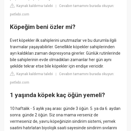
Kaynak kaldırma talebi
Cevabın tamamını burada okuyun:
|
petlebi.com
Köpeğim beni özler mi?
Evet köpekler ilk sahiplerini unutmazlar ve bu durumla ilgili
travmalar yaşayabilirler. Genellikle köpekler sahiplerinden
ayrı kaldıkları zaman depresyona girerler. Günlük rutinlerinde
bile sahiplerinin evde olmadıkları zamanlar her gün aynı
şekilde tekrar etse bile köpekler için endişe vericidir.
Kaynak kaldırma talebi
Cevabın tamamını burada okuyun:
|
petlebi.com
1 yaşında köpek kaç öğün yemeli?
10 haftalık - 5 aylık yaş arası: günde 3 öğün. 5. ya da 6. aydan
sonra: günde 2 öğün. Siz ona mama verseniz de
vermeseniz de, yavru köpeğinizin sindirim sistemi, yemek
saatini hatırlatan biyolojik saati sayesinde sindirim sıvılarını