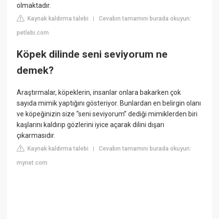
olmaktadır.
Kaynak kaldırma talebi
Cevabın tamamını burada okuyun:
|
petlebi.com
Köpek dilinde seni seviyorum ne
demek?
Araştırmalar, köpeklerin, insanlar onlara bakarken çok
sayıda mimik yaptığını gösteriyor. Bunlardan en belirgin olanı
ve köpeğinizin size “seni seviyorum” dediği mimiklerden biri
kaşlarını kaldırıp gözlerini iyice açarak dilini dışarı
çıkarmasıdır.
Kaynak kaldırma talebi
Cevabın tamamını burada okuyun:
|
mynet.com