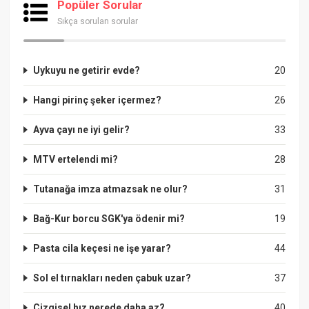
Popüler Sorular
Sıkça sorulan sorular
Uykuyu ne getirir evde?
20
Hangi pirinç şeker içermez?
26
Ayva çayı ne iyi gelir?
33
MTV ertelendi mi?
28
Tutanağa imza atmazsak ne olur?
31
Bağ-Kur borcu SGK'ya ödenir mi?
19
Pasta cila keçesi ne işe yarar?
44
Sol el tırnakları neden çabuk uzar?
37
Çizgisel hız nerede daha az?
40