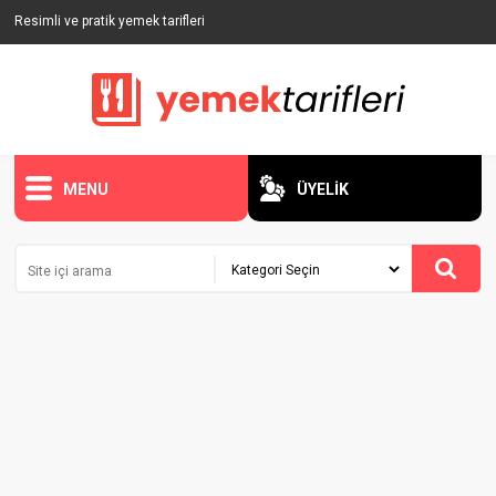
Resimli ve pratik yemek tarifleri
MENU
ÜYELİK