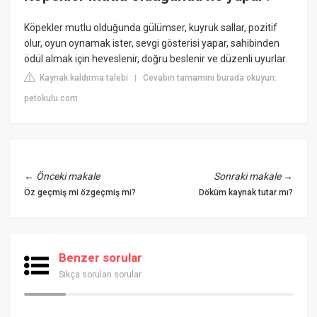
Köpekler mutlu olduğunda gülümser, kuyruk sallar, pozitif
olur, oyun oynamak ister, sevgi gösterisi yapar, sahibinden
ödül almak için heveslenir, doğru beslenir ve düzenli uyurlar.
Kaynak kaldırma talebi
Cevabın tamamını burada okuyun:
|
petokulu.com
←
Önceki makale
Sonraki makale
→
Öz geçmiş mi özgeçmiş mi?
Döküm kaynak tutar mı?
Benzer sorular
Sıkça sorulan sorular