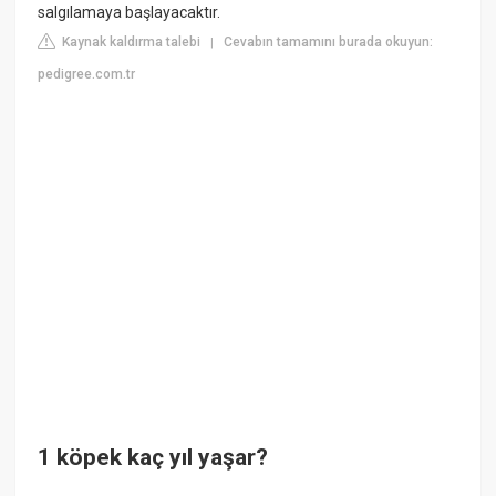
salgılamaya başlayacaktır.
Kaynak kaldırma talebi
Cevabın tamamını burada okuyun:
|
pedigree.com.tr
1 köpek kaç yıl yaşar?