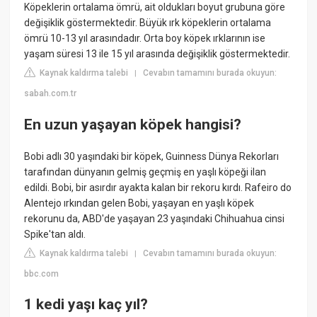
Köpeklerin ortalama ömrü, ait oldukları boyut grubuna göre
değişiklik göstermektedir. Büyük ırk köpeklerin ortalama
ömrü 10-13 yıl arasındadır. Orta boy köpek ırklarının ise
yaşam süresi 13 ile 15 yıl arasında değişiklik göstermektedir.
Kaynak kaldırma talebi
Cevabın tamamını burada okuyun:
|
sabah.com.tr
En uzun yaşayan köpek hangisi?
Bobi adlı 30 yaşındaki bir köpek, Guinness Dünya Rekorları
tarafından dünyanın gelmiş geçmiş en yaşlı köpeği ilan
edildi. Bobi, bir asırdır ayakta kalan bir rekoru kırdı. Rafeiro do
Alentejo ırkından gelen Bobi, yaşayan en yaşlı köpek
rekorunu da, ABD'de yaşayan 23 yaşındaki Chihuahua cinsi
Spike'tan aldı.
Kaynak kaldırma talebi
Cevabın tamamını burada okuyun:
|
bbc.com
1 kedi yaşı kaç yıl?