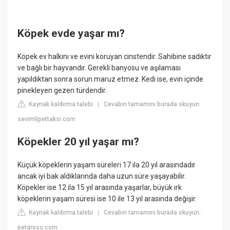
Köpek evde yaşar mı?
Köpek ev halkını ve evini koruyan cinstendir. Sahibine sadıktır
ve bağlı bir hayvandır. Gerekli banyosu ve aşılaması
yapıldıktan sonra sorun maruz etmez. Kedi ise, evin içinde
pinekleyen gezen türdendir.
Kaynak kaldırma talebi
Cevabın tamamını burada okuyun:
|
sevimlipettaksi.com
Köpekler 20 yıl yaşar mı?
Küçük köpeklerin yaşam süreleri 17 ila 20 yıl arasındadır
ancak iyi bak aldıklarında daha uzun süre yaşayabilir.
Köpekler ise 12 ila 15 yıl arasında yaşarlar, büyük ırk
köpeklerin yaşam süresi ise 10 ile 13 yıl arasında değişir.
Kaynak kaldırma talebi
Cevabın tamamını burada okuyun:
|
petgross.com