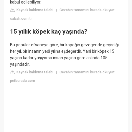
kabul edilebiliyor.
Kaynak kaldırma talebi
Cevabın tamamını burada okuyun:
|
sabah.com.tr
15 yıllık köpek kaç yaşında?
Bu popüler efsaneye göre, bir köpeğin gezegende geçirdiği
her yıl, bir insanın yedi yılına eşdeğerdir. Yani bir köpek 15
yaşına kadar yaşıyorsa insan yaşına göre aslında 105
yaşındadır.
Kaynak kaldırma talebi
Cevabın tamamını burada okuyun:
|
petburada.com