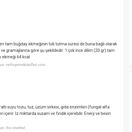
ren tam buğday ekmeğinin tok tutma süresi de buna bağlı olarak
e gramajlarına göre şu şekildedir: 1 çok ince dilim (20 gr) tam
y ekmeği 64 kcal.
n: nefisyemektarifleri.com
ltı suyu tozu, tuz, üzüm sirkesi, gıda enzimleri (fungal alfa
i içerir. İz miktarda susam ve fındık içerebilir. Enerji ve besin
n: ihe.istanbul