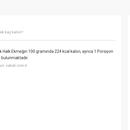
ek kaç kalori?
 Halk Ekmeğin 100 gramında 224 kcal kalori, ayrıca 1 Porsiyon
i bulunmaktadır.
un: sabah.com.tr