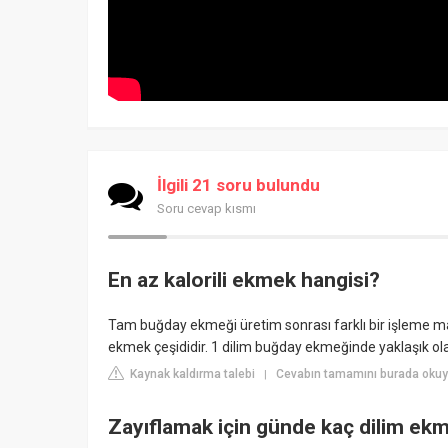
İlgili 21 soru bulundu
Soru cevap kısmı
En az kalorili ekmek hangisi?
Tam buğday ekmeği üretim sonrası farklı bir işleme m
ekmek çeşididir. 1 dilim buğday ekmeğinde yaklaşık ola
Kaynak kaldırma talebi
Cevabın tamamını burada oku
|
Zayıflamak için günde kaç dilim ek