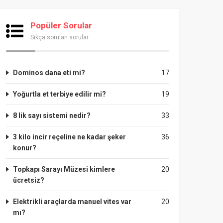
Popüler Sorular
Sıkça sorulan sorular
Dominos dana eti mi?
17
Yoğurtla et terbiye edilir mi?
19
8 lik sayı sistemi nedir?
33
3 kilo incir reçeline ne kadar şeker
36
konur?
Topkapı Sarayı Müzesi kimlere
20
ücretsiz?
Elektrikli araçlarda manuel vites var
20
mı?