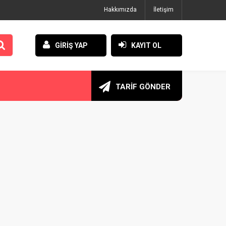
Hakkımızda
İletişim
GİRİŞ YAP
KAYIT OL
TARİF GÖNDER