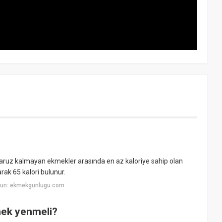
aruz kalmayan ekmekler arasında en az kaloriye sahip olan
rak 65 kalori bulunur.
yun: ekmekgunlugu.com
mek yenmeli?