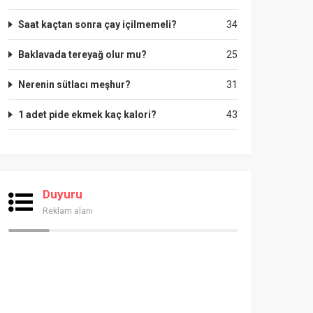
Saat kaçtan sonra çay içilmemeli?
34
Baklavada tereyağ olur mu?
25
Nerenin sütlacı meşhur?
31
1 adet pide ekmek kaç kalori?
43
Duyuru
Reklam alanı