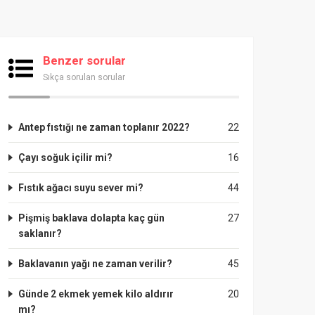
Benzer sorular
Sıkça sorulan sorular
Antep fıstığı ne zaman toplanır 2022?
22
Çayı soğuk içilir mi?
16
Fıstık ağacı suyu sever mi?
44
Pişmiş baklava dolapta kaç gün
27
saklanır?
Baklavanın yağı ne zaman verilir?
45
Günde 2 ekmek yemek kilo aldırır
20
mı?