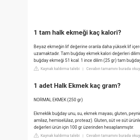
1 tam halk ekmeği kaç kalori?
Beyaz ekmeğin lif değerine oranla daha yüksek lif içe
uzamaktadır. Tam buğday ekmek kalori değerleri dilim v
buğday ekmeği 51 kcal. 1 ince dilim (25 gr) tam buğda
Kaynak kaldırma talebi
Cevabın tamamını burada okuyu
|
1 adet Halk Ekmek kaç gram?
NORMAL EKMEK (250 gr)
Ekmeklik buğday unu, su, ekmek mayası, gluten, peynira
amilaz, hemiselülaz, proteaz). Gluten, süt ve süt ürünler
değerleri ürün için 100 gr üzerinden hesaplanmıştır.
Kaynak kaldırma talebi
Cevabın tamamını burada okuyu
|