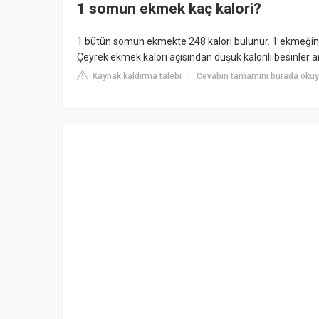
1 somun ekmek kaç kalori?
1 bütün somun ekmekte 248 kalori bulunur. 1 ekmeğin dö
Çeyrek ekmek kalori açısından düşük kalorili besinler ar
Kaynak kaldırma talebi
Cevabın tamamını burada okuy
|