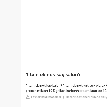
1 tam ekmek kaç kalori?
1 tam ekmek kaç kalori? 1 tam ekmek yaklaşık olarak 67
protein miktarı 19.5 gr iken karbonhidrat miktarı ise 127
Kaynak kaldırma talebi
Cevabın tamamını burada okuy
|