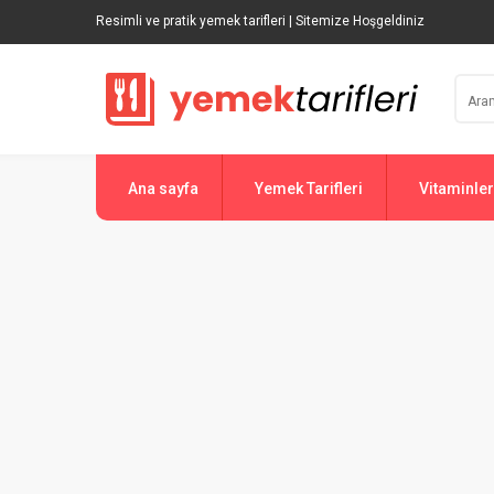
Resimli ve pratik yemek tarifleri | Sitemize Hoşgeldiniz
Ana sayfa
Yemek Tarifleri
Vitaminler