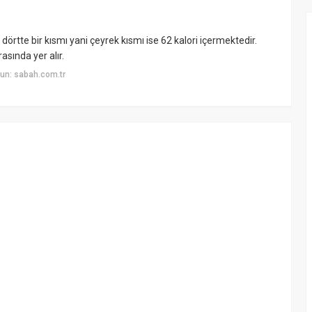
rtte bir kısmı yani çeyrek kısmı ise 62 kalori içermektedir.
asında yer alır.
un: sabah.com.tr