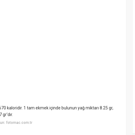
0 kaloridir. 1 tam ekmek içinde bulunun yağ miktarı 8.25 gr,
 gr'dır.
un: fotomac.com.tr