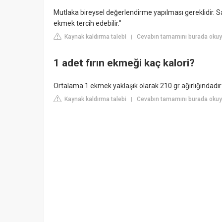
Mutlaka bireysel değerlendirme yapılması gereklidir. Sağ
ekmek tercih edebilir."
Kaynak kaldırma talebi
Cevabın tamamını burada okuy
|
1 adet fırın ekmeği kaç kalori?
Ortalama 1 ekmek yaklaşık olarak 210 gr ağırlığındadır 
Kaynak kaldırma talebi
Cevabın tamamını burada okuy
|