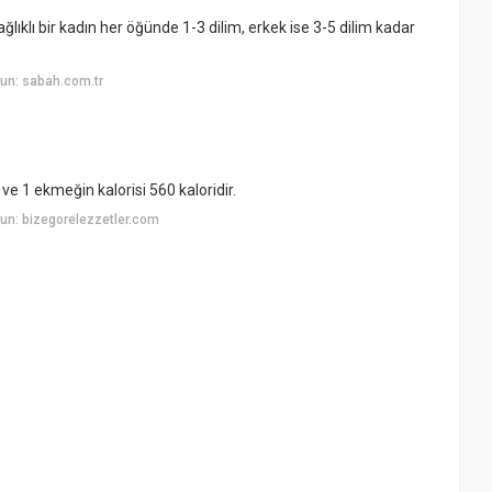
lıklı bir kadın her öğünde 1-3 dilim, erkek ise 3-5 dilim kadar
un: sabah.com.tr
ve 1 ekmeğin kalorisi 560 kaloridir.
un: bizegorelezzetler.com