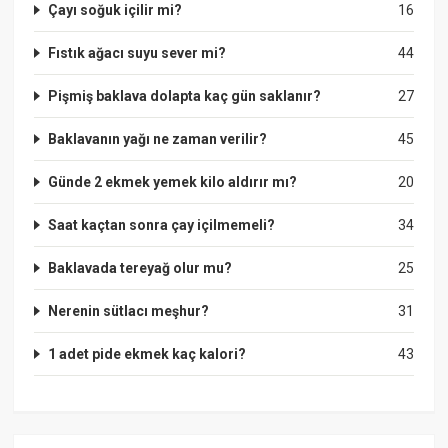
Çayı soğuk içilir mi?
16
Fıstık ağacı suyu sever mi?
44
Pişmiş baklava dolapta kaç gün saklanır?
27
Baklavanın yağı ne zaman verilir?
45
Günde 2 ekmek yemek kilo aldırır mı?
20
Saat kaçtan sonra çay içilmemeli?
34
Baklavada tereyağ olur mu?
25
Nerenin sütlacı meşhur?
31
1 adet pide ekmek kaç kalori?
43