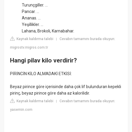
Turunçgiller. ...
Pancar. ...
Ananas. ...
Yeşillikler. ...
Lahana, Brokoli, Karnabahar.
Kaynak kaldırma talebi
Cevabın tamamını burada okuyun:
|
migrostv.migros.com.tr
Hangi pilav kilo verdirir?
PİRİNCİN KİLO ALMADAKİ ETKİSİ:
Beyaz pirince göre içerisinde daha çok lif bulunduran kepekli
pirinç, beyaz pirince göre daha az kalorilidir.
Kaynak kaldırma talebi
Cevabın tamamını burada okuyun:
|
yasemin.com