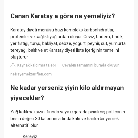
Canan Karatay a göre ne yemeliyiz?
Karatay diyeti menüsü bazı kompleks karbonhidratlar,
proteinler ve sağlıklı yağlardan oluşur. Ceviz, badem, fındık,
yer fıstığı, turşu, bakliyat, sebze, yoğurt, peynir, süt, yumurta,
tereyağı, balık ve et Karatay diyeti liste içeriğinin temelini
oluşturur.
Kaynak kaldırma talebi
Cevabın tamamını burada okuyun:
|
nefisyemektarifleri.com
Ne kadar yerseniz yiyin kilo aldırmayan
yiyecekler?
Yağ katılmaksızın, fırında veya ızgarada pişirilmiş patlıcanın
besin değeri 30 kalorinin altında kalır ve harika bir yemek
alternatifi olur.
Kereviz. ...