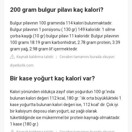
200 gram bulgur pilavı kaç kalori?
Bulgur pilavının 100 gramında 114 kalori bulunmaktadır.
Bulgur pilavının 1 porsiyonu ( 130 gr) 149 kaloridir. 1 silme
çorba kaşığı (10 gr) bulgur pilavı 11 kaloridir. Bulgur pilavının
100 gramı 18.19 gram karbonhidrat, 2.78 gram protein, 3.39
gram yağ, 2.98 gram lif içermektedir.
Kaynak kaldırma talebi
Cevabın tamamını burada okuyun:
|
diyetkolik.com
Bir kase yoğurt kaç kalori var?
Kalori yönünden oldukça zayıf olan yoğurdun 100 gr.'ında
bulunan kalori değeri 112 kcal, 180 gr. ' lık orta büyüklükteki 1
kase yoğurtta bulunan kalori değeri ise, 112 kcal' dir. Çok iyi
bir kalsiyum deposu olan yoğurt, az yağlı olarak
tüketildiğinde ise mükemmel bir protein kaynağı olmaktadır.
1 kase (180 gr.)