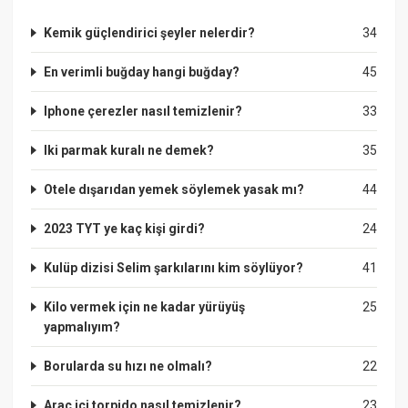
Kemik güçlendirici şeyler nelerdir?
34
En verimli buğday hangi buğday?
45
Iphone çerezler nasıl temizlenir?
33
Iki parmak kuralı ne demek?
35
Otele dışarıdan yemek söylemek yasak mı?
44
2023 TYT ye kaç kişi girdi?
24
Kulüp dizisi Selim şarkılarını kim söylüyor?
41
Kilo vermek için ne kadar yürüyüş
25
yapmalıyım?
Borularda su hızı ne olmalı?
22
Araç içi torpido nasıl temizlenir?
23