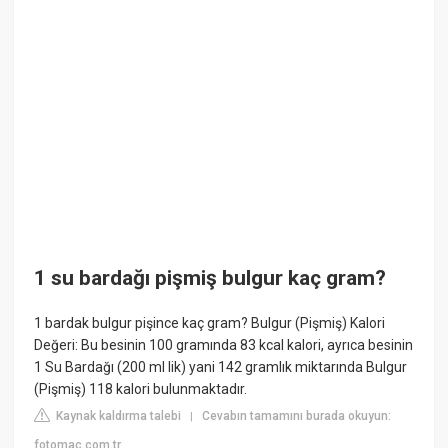
1 su bardağı pişmiş bulgur kaç gram?
1 bardak bulgur pişince kaç gram? Bulgur (Pişmiş) Kalori
Değeri: Bu besinin 100 gramında 83 kcal kalori, ayrıca besinin
1 Su Bardağı (200 ml lik) yani 142 gramlık miktarında Bulgur
(Pişmiş) 118 kalori bulunmaktadır.
Kaynak kaldırma talebi
Cevabın tamamını burada okuyun:
|
fotomac.com.tr