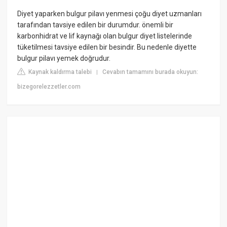
Diyet yaparken bulgur pilavı yenmesi çoğu diyet uzmanları
tarafından tavsiye edilen bir durumdur. önemli bir
karbonhidrat ve lif kaynağı olan bulgur diyet listelerinde
tüketilmesi tavsiye edilen bir besindir. Bu nedenle diyette
bulgur pilavı yemek doğrudur.
Kaynak kaldırma talebi
Cevabın tamamını burada okuyun:
|
bizegorelezzetler.com