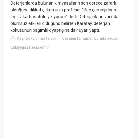
Deterjanlarda bulunan kimyasalların son derece zararlı
olduğuna dikkat çeken ünlü profesör “Ben çamaşırlarımı
İngiliz karbonatı ile yıkıyorum” dedi. Deterjanların vücuda
olumsuz etkileri olduğunu belirten Karatay, deterjan
kokusunun bağımlılık yaptığına dair uyarı yaptı.
Kaynak kaldırma talebi
Cevabın tamamını burada okuyun:
|
turkiyegazetesi.com.tr