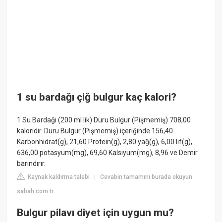
1 su bardağı çiğ bulgur kaç kalori?
1 Su Bardağı (200 ml lik) Duru Bulgur (Pişmemiş) 708,00
kaloridir. Duru Bulgur (Pişmemiş) içeriğinde 156,40
Karbonhidrat(g), 21,60 Protein(g), 2,80 yağ(g), 6,00 lif(g),
636,00 potasyum(mg), 69,60 Kalsiyum(mg), 8,96 ve Demir
barındırır.
Kaynak kaldırma talebi
Cevabın tamamını burada okuyun:
|
sabah.com.tr
Bulgur pilavı diyet için uygun mu?