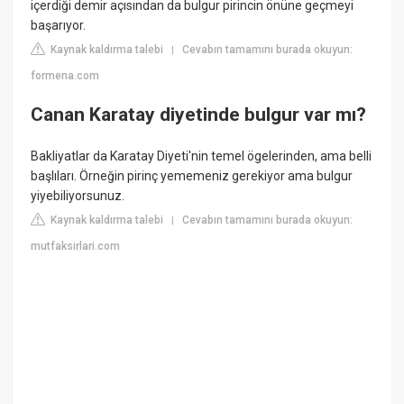
içerdiği demir açısından da bulgur pirincin önüne geçmeyi
başarıyor.
Kaynak kaldırma talebi
Cevabın tamamını burada okuyun:
|
formena.com
Canan Karatay diyetinde bulgur var mı?
Bakliyatlar da Karatay Diyeti'nin temel ögelerinden, ama belli
başlıları. Örneğin pirinç yememeniz gerekiyor ama bulgur
yiyebiliyorsunuz.
Kaynak kaldırma talebi
Cevabın tamamını burada okuyun:
|
mutfaksirlari.com