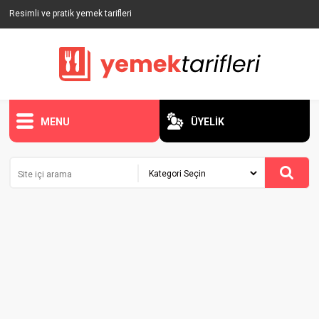
Resimli ve pratik yemek tarifleri
MENU
ÜYELİK