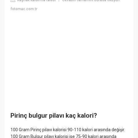
Kaynak kaldırma talebi
Cevabın tamamını burada okuyun:
|
fotomac.com.tr
Pirinç bulgur pilavı kaç kalori?
100 Gram Pirinç pilavı kalorisi 90-110 kalori arasında değişir.
100 Gram Bulgur pilavı kalorisi ise 75-90 kalori arasında