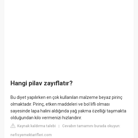
Hangi pilav zayıflatır?
Bu diyet yapılırken en çok kullanılan malzeme beyaz pirinç
olmaktadır. Pirinç, etken maddeleri ve bol lifli olması
sayesinde lapa halini aldığında yağ yakma özelliği taşımakta
olduğundan kilo vermenizi hızlandırır.
Kaynak kaldırma talebi
Cevabın tamamını burada okuyun:
|
nefisyemektarifleri.com