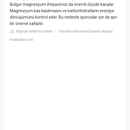
Bulgur magnezyum ihtiyacımızı da önemli ölçüde karşılar.
Magnezyum kas kasılmasını ve karbonhidratların enerjiye
dönüşümünü kontrol eder. Bu nedenle sporcular için de ayrı
bir öneme sahiptir.
Kaynak kaldırma talebi
Cevabın tamamını burada okuyun:
|
methaber.com