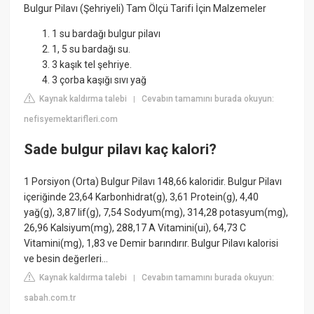
Bulgur Pilavı (Şehriyeli) Tam Ölçü Tarifi İçin Malzemeler
1 su bardağı bulgur pilavı
1, 5 su bardağı su.
3 kaşık tel şehriye.
3 çorba kaşığı sıvı yağ
Kaynak kaldırma talebi
Cevabın tamamını burada okuyun:
|
nefisyemektarifleri.com
Sade bulgur pilavı kaç kalori?
1 Porsiyon (Orta) Bulgur Pilavı 148,66 kaloridir. Bulgur Pilavı
içeriğinde 23,64 Karbonhidrat(g), 3,61 Protein(g), 4,40
yağ(g), 3,87 lif(g), 7,54 Sodyum(mg), 314,28 potasyum(mg),
26,96 Kalsiyum(mg), 288,17 A Vitamini(ui), 64,73 C
Vitamini(mg), 1,83 ve Demir barındırır. Bulgur Pilavı kalorisi
ve besin değerleri…
Kaynak kaldırma talebi
Cevabın tamamını burada okuyun:
|
sabah.com.tr