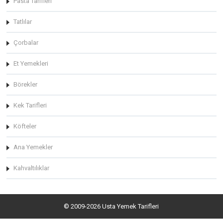
Pasta Tarifleri
Tatlılar
Çorbalar
Et Yemekleri
Börekler
Kek Tarifleri
Köfteler
Ana Yemekler
Kahvaltılıklar
© 2009-2026 Usta Yemek Tarifleri