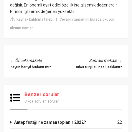
değişir. En önemli ayırt edici özellik ise glisemik değerlerdir.
Pirincin glisemik değerleri yüksektir.
Kaynak kaldırma talebi
Cevabın tamamını burada okuyun:
|
aksam.com.tr
←
Önceki makale
Sonraki makale
→
Zeytin her yıl budanır mı?
Biber turşusu nasıl saklanır?
Benzer sorular
Sıkça sorulan sorular
Antep fıstığı ne zaman toplanır 2022?
22