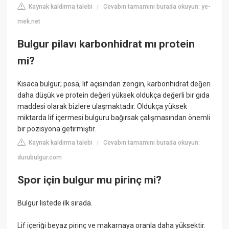
Kaynak kaldırma talebi
Cevabın tamamını burada okuyun: ye-
|
mek.net
Bulgur pilavı karbonhidrat mı protein
mi?
Kısaca bulgur; posa, lif açısından zengin, karbonhidrat değeri
daha düşük ve protein değeri yüksek oldukça değerli bir gıda
maddesi olarak bizlere ulaşmaktadır. Oldukça yüksek
miktarda lif içermesi bulguru bağırsak çalışmasından önemli
bir pozisyona getirmiştir.
Kaynak kaldırma talebi
Cevabın tamamını burada okuyun:
|
durubulgur.com
Spor için bulgur mu pirinç mi?
Bulgur listede ilk sırada.
Lif içeriği beyaz pirinç ve makarnaya oranla daha yüksektir.