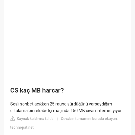
CS kaç MB harcar?
Sesli sohbet açıkken 25 raund sürdüğünü varsaydığım
ortalama bir rekabetçi maçında 150 MB civarı internet yiyor.
Kaynak kaldırma talebi
Cevabın tamamını burada okuyun:
|
technopat.net