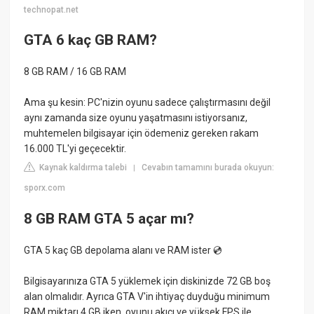
technopat.net
GTA 6 kaç GB RAM?
8 GB RAM / 16 GB RAM
Ama şu kesin: PC'nizin oyunu sadece çalıştırmasını değil
aynı zamanda size oyunu yaşatmasını istiyorsanız,
muhtemelen bilgisayar için ödemeniz gereken rakam
16.000 TL'yi geçecektir.
Kaynak kaldırma talebi
Cevabın tamamını burada okuyun:
|
sporx.com
8 GB RAM GTA 5 açar mı?
GTA 5 kaç GB depolama alanı ve RAM ister 💿
Bilgisayarınıza GTA 5 yüklemek için diskinizde 72 GB boş
alan olmalıdır. Ayrıca GTA V'in ihtiyaç duyduğu minimum
RAM miktarı 4 GB iken, oyunu akıcı ve yüksek FPS ile