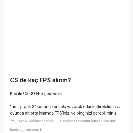
CS de kaç FPS alırım?
Kod ile CS GO FPS gösterme
“net_graph 3” kodunu konsola yazarak etkinleştirebilirsiniz,
oyunda alt orta kısımda FPS'inizi ve pinginizi görebilirsiniz.
Kaynak kaldırma talebi
Cevabın tamamını burada okuyun:
|
leadergamer.com.tr