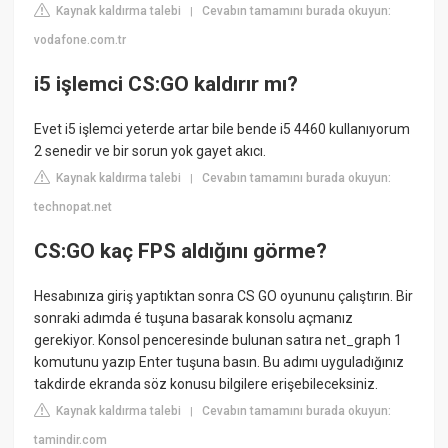
Kaynak kaldırma talebi
Cevabın tamamını burada okuyun:
|
vodafone.com.tr
i5 işlemci CS:GO kaldırır mı?
Evet i5 işlemci yeterde artar bile bende i5 4460 kullanıyorum
2 senedir ve bir sorun yok gayet akıcı.
Kaynak kaldırma talebi
Cevabın tamamını burada okuyun:
|
technopat.net
CS:GO kaç FPS aldığını görme?
Hesabınıza giriş yaptıktan sonra CS GO oyununu çalıştırın. Bir
sonraki adımda é tuşuna basarak konsolu açmanız
gerekiyor. Konsol penceresinde bulunan satıra net_graph 1
komutunu yazıp Enter tuşuna basın. Bu adımı uyguladığınız
takdirde ekranda söz konusu bilgilere erişebileceksiniz.
Kaynak kaldırma talebi
Cevabın tamamını burada okuyun:
|
tamindir.com