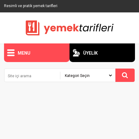
Resimli ve pratik yemek tarifleri
MENU
ÜYELİK