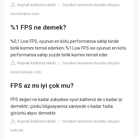
Kaynak kaldırma talebi
Cevabın tamamını burada okuyun:
|
ensonhaber.com
%1 FPS ne demek?
%0,1 Low FPS, oyunun en kötü performansa sahip binde
birlik kısmını temsil ederken; %1 Low FPS ise oyunun en kötü
performansa sahip yüzde birlik kısmını temsil eder.
Kaynak kaldırma talebi
Cevabın tamamını burada okuyun:
|
turunculevye.com
FPS az mı iyi çok mu?
FPS değeri ne kadar yüksekse oyun kaliteniz de o kadar iyi
demektir; çünkü bilgisayarınız saniyede o kadar fazla
görüntü alıyor demektir.
Kaynak kaldırma talebi
Cevabın tamamını burada okuyun:
|
turk.net