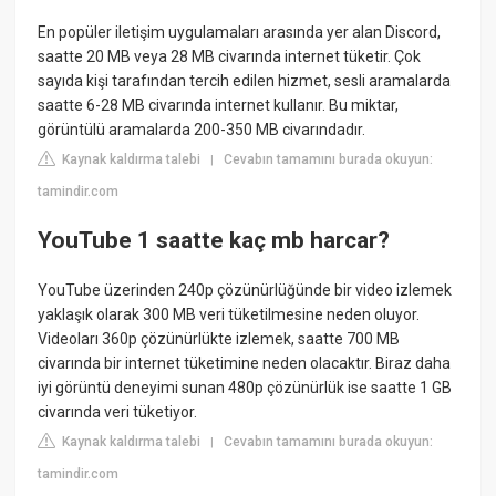
En popüler iletişim uygulamaları arasında yer alan Discord,
saatte 20 MB veya 28 MB civarında internet tüketir. Çok
sayıda kişi tarafından tercih edilen hizmet, sesli aramalarda
saatte 6-28 MB civarında internet kullanır. Bu miktar,
görüntülü aramalarda 200-350 MB civarındadır.
Kaynak kaldırma talebi
Cevabın tamamını burada okuyun:
|
tamindir.com
YouTube 1 saatte kaç mb harcar?
YouTube üzerinden 240p çözünürlüğünde bir video izlemek
yaklaşık olarak 300 MB veri tüketilmesine neden oluyor.
Videoları 360p çözünürlükte izlemek, saatte 700 MB
civarında bir internet tüketimine neden olacaktır. Biraz daha
iyi görüntü deneyimi sunan 480p çözünürlük ise saatte 1 GB
civarında veri tüketiyor.
Kaynak kaldırma talebi
Cevabın tamamını burada okuyun:
|
tamindir.com