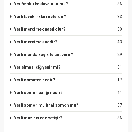
Yer fıstıklı baklava olur mu?
36
Yerli tavuk ırkları nelerdir?
33
Yerli mercimek nasıl olur?
30
Yerli mercimek nedir?
43
Yerli manda kaç kilo süt verir?
29
Yer elması çiğ yenir mi?
31
Yerli domates nedir?
17
Yerli somon balığı nedir?
41
Yerli somon mu ithal somon mu?
37
Yerli muz nerede yetişir?
36