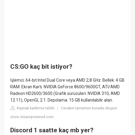
CS:GO kaç bit istiyor?
İşlemci: 64-bit Intel Dual Core veya AMD 2,8 GHz. Bellek: 4 GB
RAM. Ekran Kartı: NVIDIA GeForce 8600/9600GT, ATI/AMD
Radeon HD2600/3600 (Grafik sürücüleri: NVIDIA 310, AMD
12.11), OpenGL 2.1. Depolama: 15 GB kullanılabilir alan.
Kaynak kaldırma talebi
Cevabın tamamını burada okuyun:
|
store.steampowered.com
Discord 1 saatte kaç mb yer?