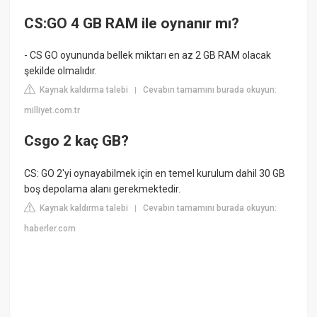
CS:GO 4 GB RAM ile oynanır mı?
- CS GO oyununda bellek miktarı en az 2 GB RAM olacak
şekilde olmalıdır.
Kaynak kaldırma talebi
Cevabın tamamını burada okuyun:
|
milliyet.com.tr
Csgo 2 kaç GB?
CS: GO 2'yi oynayabilmek için en temel kurulum dahil 30 GB
boş depolama alanı gerekmektedir.
Kaynak kaldırma talebi
Cevabın tamamını burada okuyun:
|
haberler.com