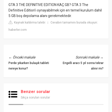
GTA 3 THE DEFINITIVE EDITION KAÇ GB? GTA 3 The
Definitive Edition'ı oynayabilmek için en temel kurulum dahil
5 GB boş depolama alanı gerekmektedir.
Kaynak kaldırma talebi
Cevabın tamamını burada okuyun:
|
haberler.com
←
Önceki makale
Sonraki makale
→
Perde yıkarken bulaşık tableti
Engelli aracı 5 yıl sonra tekrar
nereye konur?
alınır mı?
Benzer sorular
Sıkça sorulan sorular