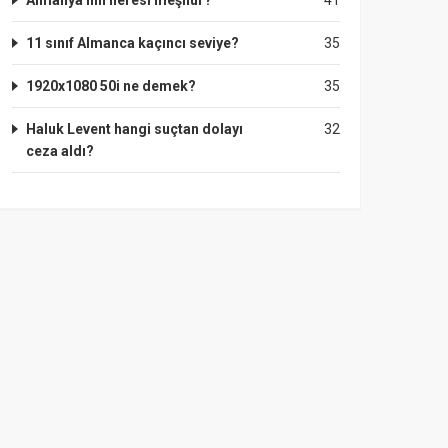
Almanya'nın neresi meşhur?
41
11 sınıf Almanca kaçıncı seviye?
35
1920x1080 50i ne demek?
35
Haluk Levent hangi suçtan dolayı
32
ceza aldı?