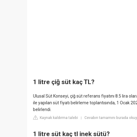
1 litre çiğ süt kaç TL?
Ulusal Süt Konseyi, çiğ süt referans fiyatını 8.5 lira
ile yapılan süt fiyatı belirleme toplantısında, 1 Ocak 202
belirlendi.
Kaynak kaldırma talebi
Cevabın tamamını burada okuy
|
1 litre süt kaç tl inek sütü?