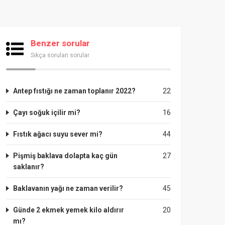
Benzer sorular
Sıkça sorulan sorular
Antep fıstığı ne zaman toplanır 2022?
22
Çayı soğuk içilir mi?
16
Fıstık ağacı suyu sever mi?
44
Pişmiş baklava dolapta kaç gün
27
saklanır?
Baklavanın yağı ne zaman verilir?
45
Günde 2 ekmek yemek kilo aldırır
20
mı?