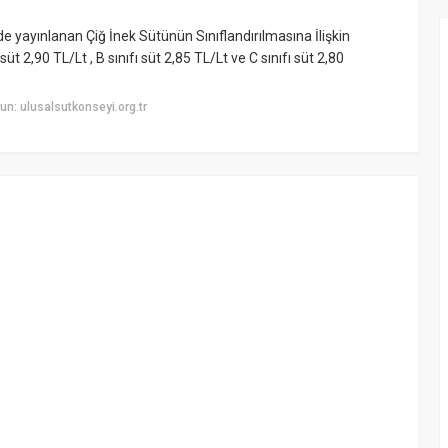
 yayınlanan Çiğ İnek Sütünün Sınıflandırılmasına İlişkin
t 2,90 TL/Lt , B sınıfı süt 2,85 TL/Lt ve C sınıfı süt 2,80
n: ulusalsutkonseyi.org.tr