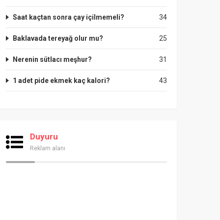
Saat kaçtan sonra çay içilmemeli?
34
Baklavada tereyağ olur mu?
25
Nerenin sütlacı meşhur?
31
1 adet pide ekmek kaç kalori?
43
Duyuru
Reklam alanı