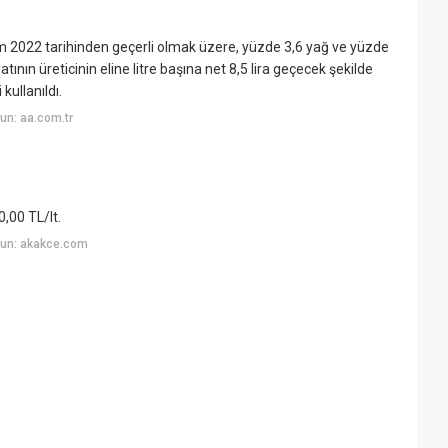
im 2022 tarihinden geçerli olmak üzere, yüzde 3,6 yağ ve yüzde
atının üreticinin eline litre başına net 8,5 lira geçecek şekilde
kullanıldı.
un: aa.com.tr
0,00 TL/lt.
yun: akakce.com