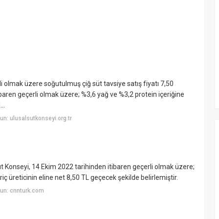
li olmak üzere soğutulmuş çiğ süt tavsiye satış fiyatı 7,50
tibaren geçerli olmak üzere; %3,6 yağ ve %3,2 protein içeriğine
ı…
n: ulusalsutkonseyi.org.tr
t Konseyi, 14 Ekim 2022 tarihinden itibaren geçerli olmak üzere;
riç üreticinin eline net 8,50 TL geçecek şekilde belirlemiştir.
un: cnnturk.com