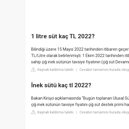
1 litre süt kaç TL 2022?
Bilindiği üzere 15 Mayıs 2022 tarihinden itibaren geçer
TL/Litre olarak belirlenmişti. 1 Ekim 2022 tarihinden i
sahip çiğ inek sütünün tavsiye fiyatının (çiğ süt Devam
Kaynak kaldırma talebi
Cevabın tamamını burada okuyu
|
İnek sütü kaç tl 2022?
Bakan Kirişci açıklamasında "Bugün toplanan Ulusal Sü
çiğ inek sütünün tavsiye fiyatını çiğ süt destek primi ha
Kaynak kaldırma talebi
Cevabın tamamını burada okuy
|