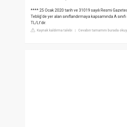
**** 25 Ocak 2020 tarih ve 31019 sayılı Resmi Gazetede
Tebliğ'de yer alan sınıflandırmaya kapsamında A sınıfı sü
TL/Lt'dir.
Kaynak kaldırma talebi
Cevabın tamamını burada okuyu
|