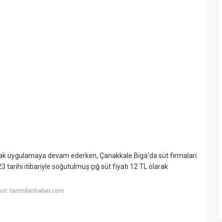
 olarak uygulamaya devam ederken, Çanakkale Biga'da süt firmaları
3 tarihi itibariyle soğutulmuş çiğ süt fiyatı 12 TL olarak
un: tarimdanhaber.com