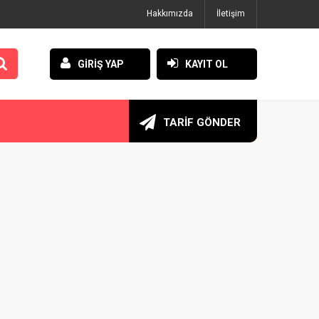
Hakkımızda
İletişim
GİRİŞ YAP
KAYIT OL
TARİF GÖNDER