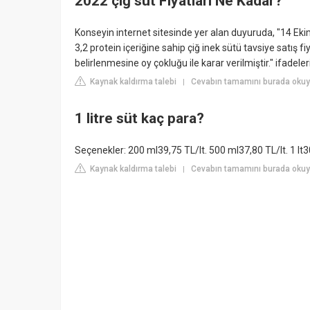
2022 çiğ süt Fiyatları Ne Kadar?
Konseyin internet sitesinde yer alan duyuruda, "14 Ek
3,2 protein içeriğine sahip çiğ inek sütü tavsiye satış fiy
belirlenmesine oy çokluğu ile karar verilmiştir." ifadeleri 
Kaynak kaldırma talebi
Cevabın tamamını burada okuy
|
1 litre süt kaç para?
Seçenekler: 200 ml39,75 TL/lt. 500 ml37,80 TL/lt. 1 lt3
Kaynak kaldırma talebi
Cevabın tamamını burada oku
|