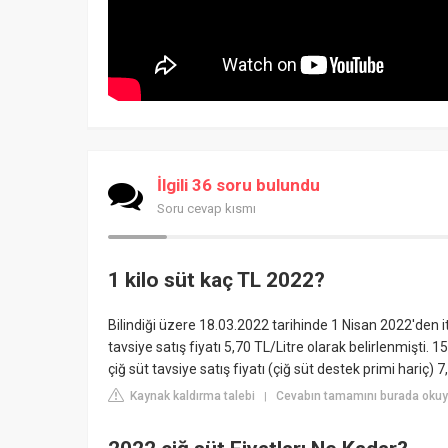
İlgili 36 soru bulundu
Soru cevap kısmı
1 kilo süt kaç TL 2022?
Bilindiği üzere 18.03.2022 tarihinde 1 Nisan 2022'den i
tavsiye satış fiyatı 5,70 TL/Litre olarak belirlenmişti
çiğ süt tavsiye satış fiyatı (çiğ süt destek primi hariç) 7,
Kaynak kaldırma talebi
Cevabın tamamını burada okuy
|