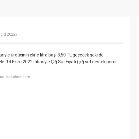
aç tl 2022?
riyle üreticinin eline litre başı 8,50 TL geçecek şekilde
le: 14 Ekim 2022 itibariyle Çiğ Süt Fiyatı (çiğ süt destek primi
yun: enbahce.com