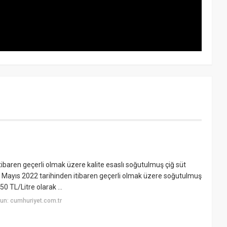
tibaren geçerli olmak üzere kalite esaslı soğutulmuş çiğ süt
. 15 Mayıs 2022 tarihinden itibaren geçerli olmak üzere soğutulmuş
50 TL/Litre olarak ...
un: cumhuriyet.com.tr