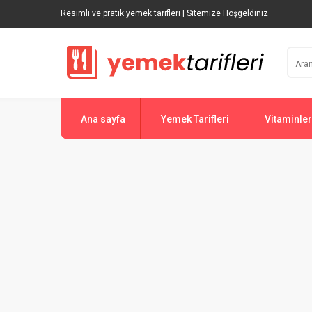
Resimli ve pratik yemek tarifleri | Sitemize Hoşgeldiniz
Ana sayfa
Yemek Tarifleri
Vitaminler