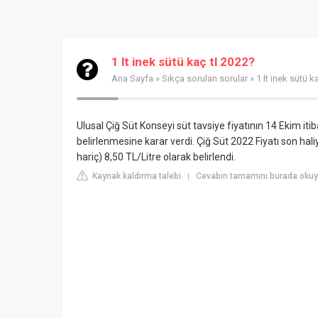
1 lt inek sütü kaç tl 2022?
Ana Sayfa
»
Sıkça sorulan sorular
» 1 lt inek sütü k
Ulusal Çiğ Süt Konseyi süt tavsiye fiyatının 14 Ekim itiba
belirlenmesine karar verdi. Çiğ Süt 2022 Fiyatı son haliy
hariç) 8,50 TL/Litre olarak belirlendi.
Kaynak kaldırma talebi
Cevabın tamamını burada oku
|