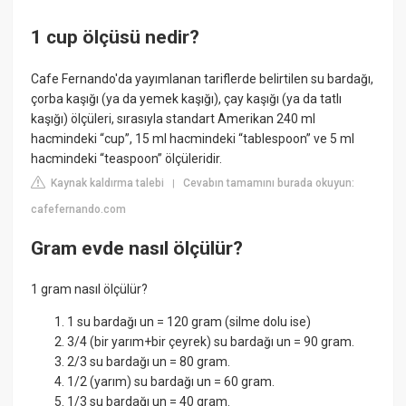
1 cup ölçüsü nedir?
Cafe Fernando'da yayımlanan tariflerde belirtilen su bardağı,
çorba kaşığı (ya da yemek kaşığı), çay kaşığı (ya da tatlı
kaşığı) ölçüleri, sırasıyla standart Amerikan 240 ml
hacmindeki “cup”, 15 ml hacmindeki “tablespoon” ve 5 ml
hacmindeki “teaspoon” ölçüleridir.
Kaynak kaldırma talebi
Cevabın tamamını burada okuyun:
|
cafefernando.com
Gram evde nasıl ölçülür?
1 gram nasıl ölçülür?
1 su bardağı un = 120 gram (silme dolu ise)
3/4 (bir yarım+bir çeyrek) su bardağı un = 90 gram.
2/3 su bardağı un = 80 gram.
1/2 (yarım) su bardağı un = 60 gram.
1/3 su bardağı un = 40 gram.