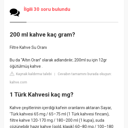
İlgili 30 soru bulundu
200 ml kahve kaç gram?
Filtre Kahve Su Oranı
Bu da "Altın Oran” olarak adlandırılır; 200ml su için 12gr
öğütülmüş kahve .
Kaynak kaldırma talebi
Cevabın tamamını burada okuyun:
|
kahve.com
1 Türk Kahvesi kaç mg?
Kahve çeşitlerinin içerdiği kafein oranlarını aktaran Sayar,
'Türk kahvesi 65 mg / 65–75 ml (1 Türk kahvesi fincanı),
filtre kahve 120-170 mg / 180–200 ml (1 kupa), suda
çözünebilir hazır kahve (gold, klasik) 60–80 mg / 100–180