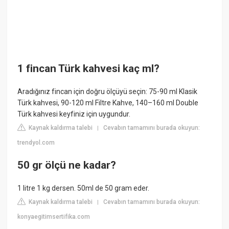
1 fincan Türk kahvesi kaç ml?
Aradığınız fincan için doğru ölçüyü seçin: 75-90 ml Klasik
Türk kahvesi, 90-120 ml Filtre Kahve, 140–160 ml Double
Türk kahvesi keyfiniz için uygundur.
Kaynak kaldırma talebi
Cevabın tamamını burada okuyun:
|
trendyol.com
50 gr ölçü ne kadar?
1 litre 1 kg dersen. 50ml de 50 gram eder.
Kaynak kaldırma talebi
Cevabın tamamını burada okuyun:
|
konyaegitimsertifika.com