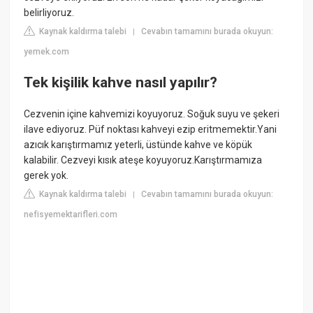
belirliyoruz.
Kaynak kaldırma talebi
Cevabın tamamını burada okuyun:
|
yemek.com
Tek kişilik kahve nasıl yapılır?
Cezvenin içine kahvemizi koyuyoruz. Soğuk suyu ve şekeri
ilave ediyoruz. Püf noktası kahveyi ezip eritmemektir.Yani
azıcık karıştırmamız yeterli, üstünde kahve ve köpük
kalabilir. Cezveyi kısık ateşe koyuyoruz.Karıştırmamıza
gerek yok.
Kaynak kaldırma talebi
Cevabın tamamını burada okuyun:
|
nefisyemektarifleri.com