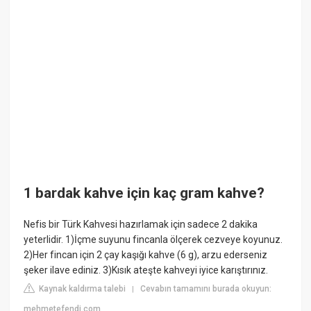
1 bardak kahve için kaç gram kahve?
Nefis bir Türk Kahvesi hazırlamak için sadece 2 dakika
yeterlidir. 1)İçme suyunu fincanla ölçerek cezveye koyunuz.
2)Her fincan için 2 çay kaşığı kahve (6 g), arzu ederseniz
şeker ilave ediniz. 3)Kısık ateşte kahveyi iyice karıştırınız.
Kaynak kaldırma talebi
Cevabın tamamını burada okuyun:
|
mehmetefendi.com