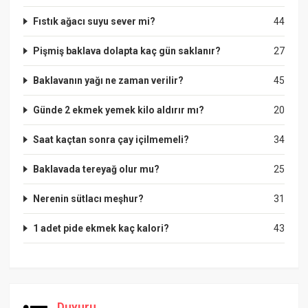
Fıstık ağacı suyu sever mi?
44
Pişmiş baklava dolapta kaç gün saklanır?
27
Baklavanın yağı ne zaman verilir?
45
Günde 2 ekmek yemek kilo aldırır mı?
20
Saat kaçtan sonra çay içilmemeli?
34
Baklavada tereyağ olur mu?
25
Nerenin sütlacı meşhur?
31
1 adet pide ekmek kaç kalori?
43
Duyuru