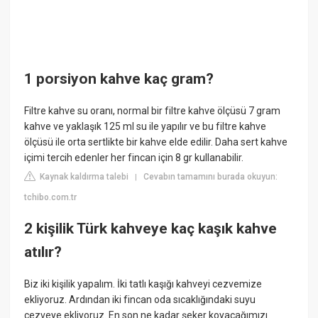
1 porsiyon kahve kaç gram?
Filtre kahve su oranı, normal bir filtre kahve ölçüsü 7 gram
kahve ve yaklaşık 125 ml su ile yapılır ve bu filtre kahve
ölçüsü ile orta sertlikte bir kahve elde edilir. Daha sert kahve
içimi tercih edenler her fincan için 8 gr kullanabilir.
Kaynak kaldırma talebi
Cevabın tamamını burada okuyun:
|
tchibo.com.tr
2 kişilik Türk kahveye kaç kaşık kahve
atılır?
Biz iki kişilik yapalım. İki tatlı kaşığı kahveyi cezvemize
ekliyoruz. Ardından iki fincan oda sıcaklığındaki suyu
cezveye ekliyoruz. En son ne kadar şeker koyacağımızı