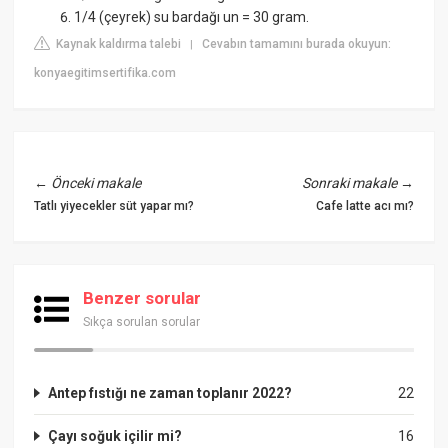
1/4 (çeyrek) su bardağı un = 30 gram.
Kaynak kaldırma talebi
Cevabın tamamını burada okuyun:
|
konyaegitimsertifika.com
←
Önceki makale
Sonraki makale
→
Tatlı yiyecekler süt yapar mı?
Cafe latte acı mı?
Benzer sorular
Sıkça sorulan sorular
Antep fıstığı ne zaman toplanır 2022?
22
Çayı soğuk içilir mi?
16