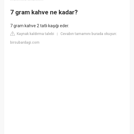
7 gram kahve ne kadar?
7 gram kahve 2 tatlı kaşığı eder.
Kaynak kaldırma talebi
Cevabın tamamını burada okuyun:
|
birsubardagi.com