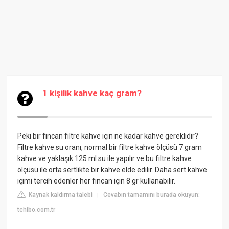
1 kişilik kahve kaç gram?
Peki bir fincan filtre kahve için ne kadar kahve gereklidir?
Filtre kahve su oranı, normal bir filtre kahve ölçüsü 7 gram
kahve ve yaklaşık 125 ml su ile yapılır ve bu filtre kahve
ölçüsü ile orta sertlikte bir kahve elde edilir. Daha sert kahve
içimi tercih edenler her fincan için 8 gr kullanabilir.
Kaynak kaldırma talebi
Cevabın tamamını burada okuyun:
|
tchibo.com.tr