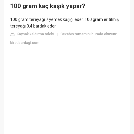
100 gram kaç kaşık yapar?
100 gram tereyağı 7 yemek kaşığı eder. 100 gram eritilmiş
tereyağı 0.4 bardak eder.
Kaynak kaldırma talebi
Cevabın tamamını burada okuyun:
|
birsubardagi.com