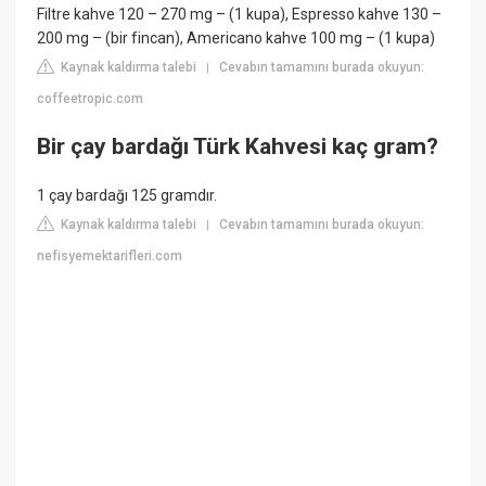
Filtre kahve 120 – 270 mg – (1 kupa), Espresso kahve 130 –
200 mg – (bir fincan), Americano kahve 100 mg – (1 kupa)
Kaynak kaldırma talebi
Cevabın tamamını burada okuyun:
|
coffeetropic.com
Bir çay bardağı Türk Kahvesi kaç gram?
1 çay bardağı 125 gramdır.
Kaynak kaldırma talebi
Cevabın tamamını burada okuyun:
|
nefisyemektarifleri.com