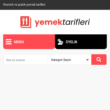
Resimli ve pratik yemek tarifleri
MENU
ÜYELİK