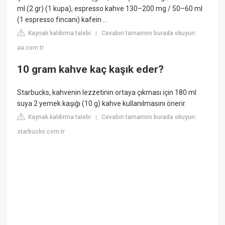
ml (2 gr) (1 kupa), espresso kahve 130–200 mg / 50–60 ml
(1 espresso fincanı) kafein ...
Kaynak kaldırma talebi
Cevabın tamamını burada okuyun:
|
aa.com.tr
10 gram kahve kaç kaşık eder?
Starbucks, kahvenin lezzetinin ortaya çıkması için 180 ml
suya 2 yemek kaşığı (10 g) kahve kullanılmasını önerir.
Kaynak kaldırma talebi
Cevabın tamamını burada okuyun:
|
starbucks.com.tr