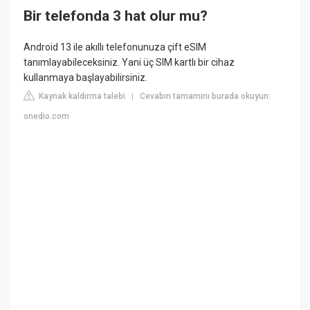
Bir telefonda 3 hat olur mu?
Android 13 ile akıllı telefonunuza çift eSIM
tanımlayabileceksiniz. Yani üç SIM kartlı bir cihaz
kullanmaya başlayabilirsiniz.
Kaynak kaldırma talebi
Cevabın tamamını burada okuyun:
|
onedio.com