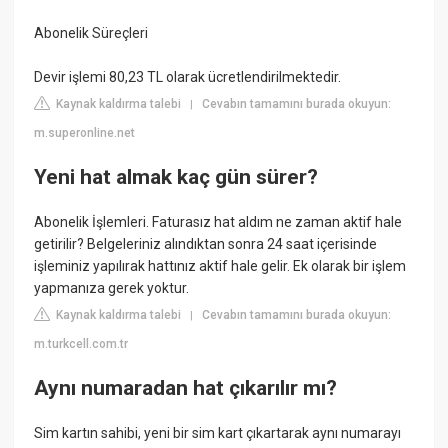
Abonelik Süreçleri
​​Devir işlemi 80,23 TL olarak ücretlendirilmektedir.
Kaynak kaldırma talebi
Cevabın tamamını burada okuyun:
|
m.superonline.net
Yeni hat almak kaç gün sürer?
Abonelik İşlemleri. Faturasız hat aldım ne zaman aktif hale
getirilir? Belgeleriniz alındıktan sonra 24 saat içerisinde
işleminiz yapılırak hattınız aktif hale gelir. Ek olarak bir işlem
yapmanıza gerek yoktur.
Kaynak kaldırma talebi
Cevabın tamamını burada okuyun:
|
m.turkcell.com.tr
Aynı numaradan hat çıkarılır mı?
Sim kartın sahibi, yeni bir sim kart çıkartarak aynı numarayı