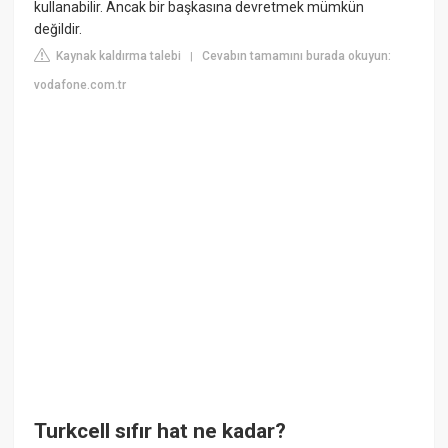
kullanabilir. Ancak bir başkasına devretmek mümkün
değildir.
Kaynak kaldırma talebi
Cevabın tamamını burada okuyun:
|
vodafone.com.tr
Turkcell sıfır hat ne kadar?