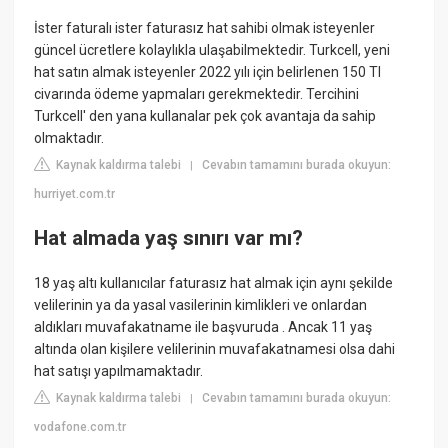
İster faturalı ister faturasız hat sahibi olmak isteyenler
güncel ücretlere kolaylıkla ulaşabilmektedir. Turkcell, yeni
hat satın almak isteyenler 2022 yılı için belirlenen 150 Tl
civarında ödeme yapmaları gerekmektedir. Tercihini
Turkcell' den yana kullanalar pek çok avantaja da sahip
olmaktadır.
Kaynak kaldırma talebi
Cevabın tamamını burada okuyun:
|
hurriyet.com.tr
Hat almada yaş sınırı var mı?
18 yaş altı kullanıcılar faturasız hat almak için aynı şekilde
velilerinin ya da yasal vasilerinin kimlikleri ve onlardan
aldıkları muvafakatname ile başvuruda . Ancak 11 yaş
altında olan kişilere velilerinin muvafakatnamesi olsa dahi
hat satışı yapılmamaktadır.
Kaynak kaldırma talebi
Cevabın tamamını burada okuyun:
|
vodafone.com.tr