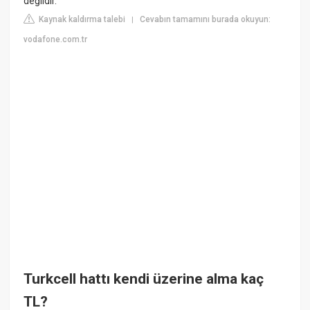
değildir.
Kaynak kaldırma talebi
Cevabın tamamını burada okuyun:
|
vodafone.com.tr
Turkcell hattı kendi üzerine alma kaç
TL?