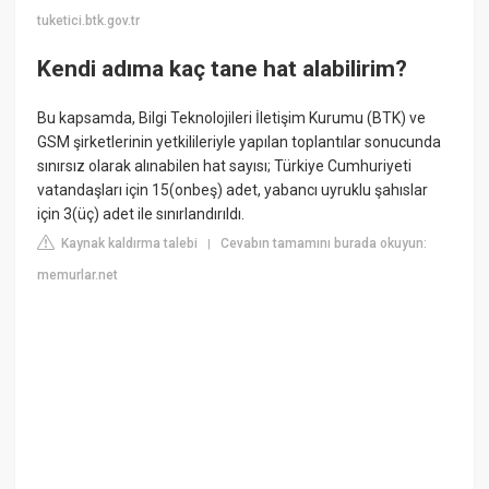
tuketici.btk.gov.tr
Kendi adıma kaç tane hat alabilirim?
Bu kapsamda, Bilgi Teknolojileri İletişim Kurumu (BTK) ve
GSM şirketlerinin yetkilileriyle yapılan toplantılar sonucunda
sınırsız olarak alınabilen hat sayısı; Türkiye Cumhuriyeti
vatandaşları için 15(onbeş) adet, yabancı uyruklu şahıslar
için 3(üç) adet ile sınırlandırıldı.
Kaynak kaldırma talebi
Cevabın tamamını burada okuyun:
|
memurlar.net