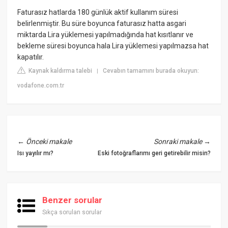
Faturasız hatlarda 180 günlük aktif kullanım süresi
belirlenmiştir. Bu süre boyunca faturasız hatta asgari
miktarda Lira yüklemesi yapılmadığında hat kısıtlanır ve
bekleme süresi boyunca hala Lira yüklemesi yapılmazsa hat
kapatılır.
Kaynak kaldırma talebi
Cevabın tamamını burada okuyun:
|
vodafone.com.tr
←
Önceki makale
Sonraki makale
→
Isı yayılır mı?
Eski fotoğraflarımı geri getirebilir misin?
Benzer sorular
Sıkça sorulan sorular