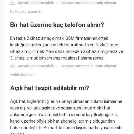
Kaynak kaldırma talebi
Cevabın tamamını burada okuyun:
|
turktelekom.com.tr
Bir hat üzerine kaç telefon alınır?
En fazla 2 cihaz almış olmak: GSM firmalarının ortak
koştuğu bir diğer şart ise tek faturalı hatta en fazla 2 tane
cihaz almış olmak. Yani daha önceden 2 cihaz almışsanız ve
3. cihazı almak istiyorsanız maalesef alamazsınız.
Kaynak kaldırma talebi
Cevabın tamamını burada okuyun:
|
webtekno.com
Açık hat tespit edilebilir mi?
Açık hat; kişilerin bilgileri ve onayı olmadan onların isimlerine
yasa dışı yollarla açılmış ve satışa sunulmuş mobil hat
anlamına gelir. Yani mobil hattın üzerine kayıtlı olduğu kişi,
kendi üzerine böyle bir hat aboneliği açılmış olduğundan
haberdar değildir. Bu hattı kullanan kişi de hattın yasal sahibi