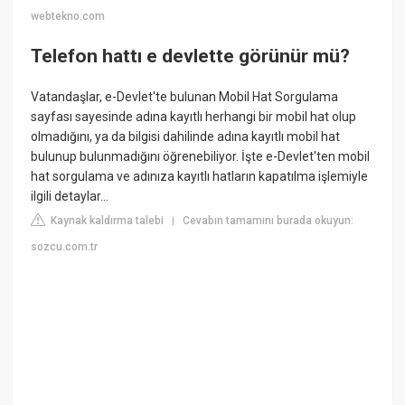
webtekno.com
Telefon hattı e devlette görünür mü?
Vatandaşlar, e-Devlet'te bulunan Mobil Hat Sorgulama
sayfası sayesinde adına kayıtlı herhangi bir mobil hat olup
olmadığını, ya da bilgisi dahilinde adına kayıtlı mobil hat
bulunup bulunmadığını öğrenebiliyor. İşte e-Devlet'ten mobil
hat sorgulama ve adınıza kayıtlı hatların kapatılma işlemiyle
ilgili detaylar…
Kaynak kaldırma talebi
Cevabın tamamını burada okuyun:
|
sozcu.com.tr