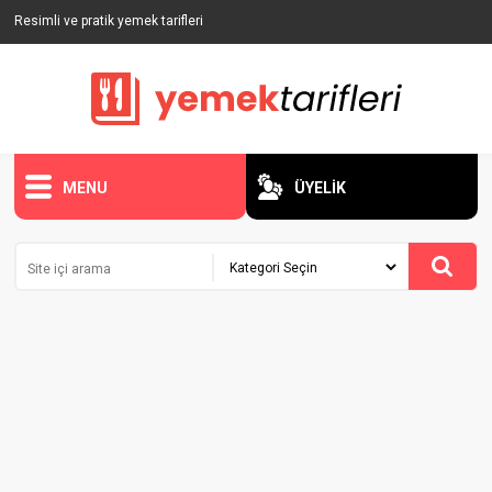
Resimli ve pratik yemek tarifleri
MENU
ÜYELİK