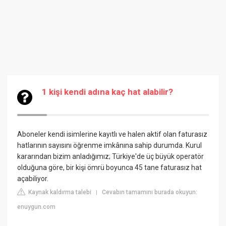
1 kişi kendi adına kaç hat alabilir?
Aboneler kendi isimlerine kayıtlı ve halen aktif olan faturasız
hatlarının sayısını öğrenme imkânına sahip durumda. Kurul
kararından bizim anladığımız; Türkiye'de üç büyük operatör
olduğuna göre, bir kişi ömrü boyunca 45 tane faturasız hat
açabiliyor.
Kaynak kaldırma talebi
Cevabın tamamını burada okuyun:
|
enuygun.com