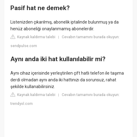
Pasif hat ne demek?
Listenizden çıkarılmış, abonelik iptalinde bulunmuş ya da
henüz aboneliği onaylanmamış abonelerdir.
Kaynak kaldırma talebi
Cevabın tamamını burada okuyun:
|
sendpulse.com
Aynı anda iki hat kullanılabilir mi?
Aynı cihaz içerisinde yerleştirilen çift hatlı telefon ile taşıma
derdi olmadan aynı anda iki hattınızı da sorunsuz, rahat
şekilde kullanabilirsiniz.
Kaynak kaldırma talebi
Cevabın tamamını burada okuyun:
|
trendyol.com