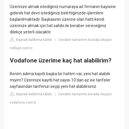
Üzerinize almak istediğiniz numaraya ait firmanın bayisine
giderek hat devri istediğinizi belirttiğinizde işlemlere
başlanılmaktadır. Başkasının üzerine olan hattı kendi
üzerinize almak için hat sahibi ile beraber vereceğiniz
dilekçe yeterli olacaktır.
Kaynak kaldırma talebi
Cevabın tamamını burada okuyun:
|
milliyet.com.tr
Vodafone üzerime kaç hat alabilirim?
Benim adıma kayıtlı başka bir hattım var, yeni hat alabilir
miyim? Üzerinize kayıtlı hat sayısı 10'dan az ise tarifeler
sayfasından tarifenizi seçip yeni hat alabilirsiniz.
Kaynak kaldırma talebi
Cevabın tamamını burada okuyun:
|
vodafone.com.tr