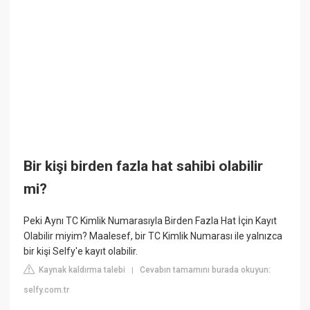
Bir kişi birden fazla hat sahibi olabilir
mi?
Peki Aynı TC Kimlik Numarasıyla Birden Fazla Hat İçin Kayıt
Olabilir miyim? Maalesef, bir TC Kimlik Numarası ile yalnızca
bir kişi Selfy'e kayıt olabilir.
Kaynak kaldırma talebi
Cevabın tamamını burada okuyun:
|
selfy.com.tr