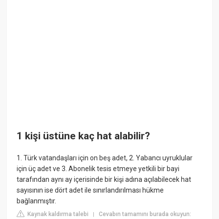
1 kişi üstüne kaç hat alabilir?
1. Türk vatandaşları için on beş adet, 2. Yabancı uyruklular
için üç adet ve 3. Abonelik tesis etmeye yetkili bir bayi
tarafından aynı ay içerisinde bir kişi adına açılabilecek hat
sayısının ise dört adet ile sınırlandırılması hükme
bağlanmıştır.
Kaynak kaldırma talebi
Cevabın tamamını burada okuyun:
|