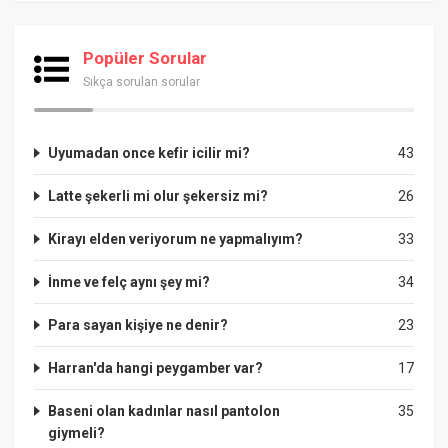
Popüler Sorular
Sıkça sorulan sorular
Uyumadan once kefir icilir mi?
43
Latte şekerli mi olur şekersiz mi?
26
Kirayı elden veriyorum ne yapmalıyım?
33
İnme ve felç aynı şey mi?
34
Para sayan kişiye ne denir?
23
Harran'da hangi peygamber var?
17
Baseni olan kadınlar nasıl pantolon
35
giymeli?