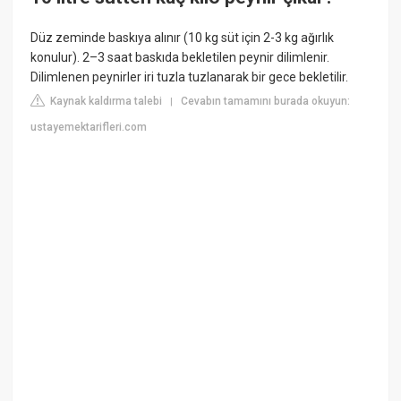
Düz zeminde baskıya alınır (10 kg süt için 2-3 kg ağırlık
konulur). 2–3 saat baskıda bekletilen peynir dilimlenir.
Dilimlenen peynirler iri tuzla tuzlanarak bir gece bekletilir.
Kaynak kaldırma talebi
Cevabın tamamını burada okuyun:
|
ustayemektarifleri.com