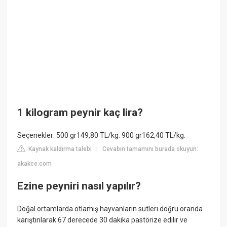
1 kilogram peynir kaç lira?
Seçenekler: 500 gr149,80 TL/kg. 900 gr162,40 TL/kg.
Kaynak kaldırma talebi
Cevabın tamamını burada okuyun:
|
akakce.com
Ezine peyniri nasıl yapılır?
Doğal ortamlarda otlamış hayvanların sütleri doğru oranda
karıştırılarak 67 derecede 30 dakika pastörize edilir ve