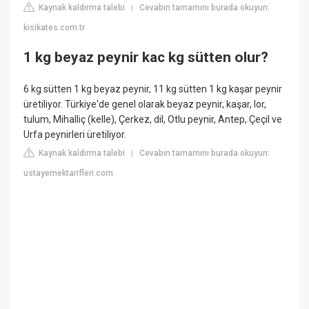
Kaynak kaldırma talebi
Cevabın tamamını burada okuyun:
|
kisikates.com.tr
1 kg beyaz peynir kac kg sütten olur?
6 kg sütten 1 kg beyaz peynir, 11 kg sütten 1 kg kaşar peynir
üretiliyor. Türkiye'de genel olarak beyaz peynir, kaşar, lor,
tulum, Mihalliç (kelle), Çerkez, dil, Otlu peynir, Antep, Çeçil ve
Urfa peynirleri üretiliyor.
Kaynak kaldırma talebi
Cevabın tamamını burada okuyun:
|
ustayemektarifleri.com