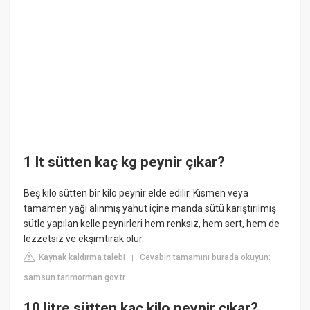
1 lt sütten kaç kg peynir çıkar?
Beş kilo sütten bir kilo peynir elde edilir. Kısmen veya
tamamen yağı alınmış yahut içine manda sütü karıştırılmış
sütle yapılan kelle peynirleri hem renksiz, hem sert, hem de
lezzetsiz ve ekşimtırak olur.
Kaynak kaldırma talebi
Cevabın tamamını burada okuyun:
|
samsun.tarimorman.gov.tr
10 litre sütten kaç kilo peynir çıkar?