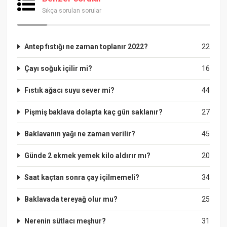
Sıkça sorulan sorular
Antep fıstığı ne zaman toplanır 2022?
22
Çayı soğuk içilir mi?
16
Fıstık ağacı suyu sever mi?
44
Pişmiş baklava dolapta kaç gün saklanır?
27
Baklavanın yağı ne zaman verilir?
45
Günde 2 ekmek yemek kilo aldırır mı?
20
Saat kaçtan sonra çay içilmemeli?
34
Baklavada tereyağ olur mu?
25
Nerenin sütlacı meşhur?
31