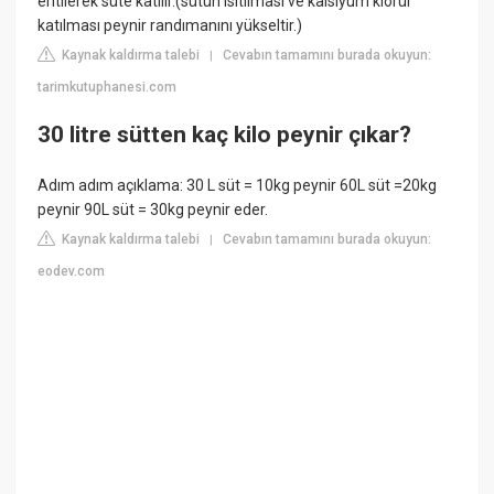
eritilerek süte katılır.(sütün ısıtılması ve kalsiyum klorür
katılması peynir randımanını yükseltir.)
Kaynak kaldırma talebi
Cevabın tamamını burada okuyun:
|
tarimkutuphanesi.com
30 litre sütten kaç kilo peynir çıkar?
Adım adım açıklama: 30 L süt = 10kg peynir 60L süt =20kg
peynir 90L süt = 30kg peynir eder.
Kaynak kaldırma talebi
Cevabın tamamını burada okuyun:
|
eodev.com