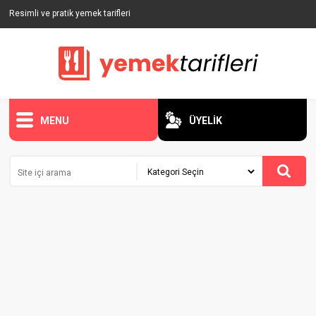
Resimli ve pratik yemek tarifleri
MENU
ÜYELİK