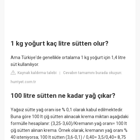
1 kg yoğurt kaç litre sütten olur?
Ama Türkiye'de genellikle ortalama 1 kg yoğurt için 1,4 litre
süt kullanılıyor.
Kaynak kaldırma talebi
Cevabın tamamını burada okuyun:
|
hurriyet.com.tr
100 litre sütten ne kadar yağ çıkar?
Yağsız sütte yağ oranı ise % 0,1 olarak kabul edilmektedir.
Buna göre 100 lt çiğ sütten alınacak krema miktarı aşağıdaki
formülle hesaplanır: (3,25-3,60)/Kremanın yağ oranı= 100 lt
çiğ sütten alınan krema. Örnek olarak; kremanın yağ oranı %
40 isteniyorsa; 100 lt sütten (3,6-0,1) / 0,40= 3,5/0,40= 8,75