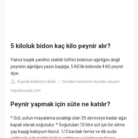
5 kiloluk bidon kaç kilo peynir alır?
Yalnız başlık yanıltıcı olabilir lütfen bidonun ağırlığını değil
peynirin ağırlığını yazın başlığa. 5 KG'lık bidonda 4 KG peynir
diye.
Kaynak kaldırma talebi
Cevabın tamamını burada okuyun:
|
hepsiburada.com
Peynir yapmak için süte ne katılır?
* Süt, sütün mayalama sıcaklığı olan 35 dereceye kadar ağzı
kapalı olarak soğutulur. * Soğutulan 10 litre süt için bir silme
çay kaşığı kalsiyum klorür. 1/3 bardak temiz ve ılık suda