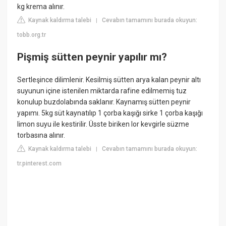
kg krema alınır.
Kaynak kaldırma talebi
Cevabın tamamını burada okuyun:
|
tobb.org.tr
Pişmiş sütten peynir yapılır mı?
Sertleşince dilimlenir. Kesilmiş sütten arya kalan peynir altı
suyunun içine istenilen miktarda rafine edilmemiş tuz
konulup buzdolabında saklanır. Kaynamış sütten peynir
yapımı. 5kg süt kaynatılıp 1 çorba kaşığı sirke 1 çorba kaşığı
limon suyu ile kestirilir. Üsste biriken lor kevgirle süzme
torbasına alınır.
Kaynak kaldırma talebi
Cevabın tamamını burada okuyun:
|
tr.pinterest.com