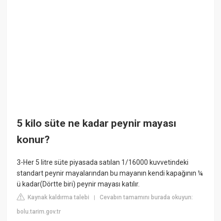
5 kilo süte ne kadar peynir mayası
konur?
3-Her 5 litre süte piyasada satılan 1/16000 kuvvetindeki
standart peynir mayalarından bu mayanın kendi kapağının ¼
ü kadar(Dörtte biri) peynir mayası katılır.
Kaynak kaldırma talebi
Cevabın tamamını burada okuyun:
|
bolu.tarim.gov.tr