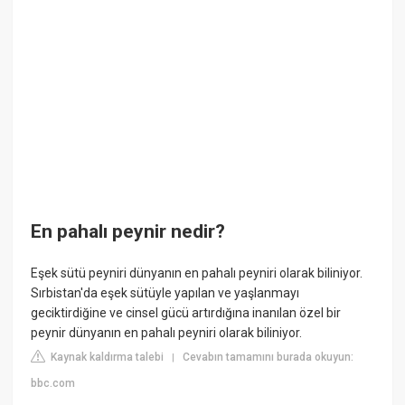
En pahalı peynir nedir?
Eşek sütü peyniri dünyanın en pahalı peyniri olarak biliniyor.
Sırbistan'da eşek sütüyle yapılan ve yaşlanmayı
geciktirdiğine ve cinsel gücü artırdığına inanılan özel bir
peynir dünyanın en pahalı peyniri olarak biliniyor.
Kaynak kaldırma talebi
Cevabın tamamını burada okuyun:
|
bbc.com