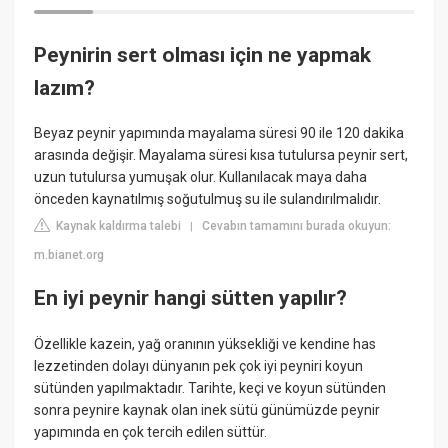
Peynirin sert olması için ne yapmak
lazım?
Beyaz peynir yapımında mayalama süresi 90 ile 120 dakika
arasında değişir. Mayalama süresi kısa tutulursa peynir sert,
uzun tutulursa yumuşak olur. Kullanılacak maya daha
önceden kaynatılmış soğutulmuş su ile sulandırılmalıdır.
Kaynak kaldırma talebi
Cevabın tamamını burada okuyun:
|
m.bianet.org
En iyi peynir hangi sütten yapılır?
Özellikle kazein, yağ oranının yüksekliği ve kendine has
lezzetinden dolayı dünyanın pek çok iyi peyniri koyun
sütünden yapılmaktadır. Tarihte, keçi ve koyun sütünden
sonra peynire kaynak olan inek sütü günümüzde peynir
yapımında en çok tercih edilen süttür.