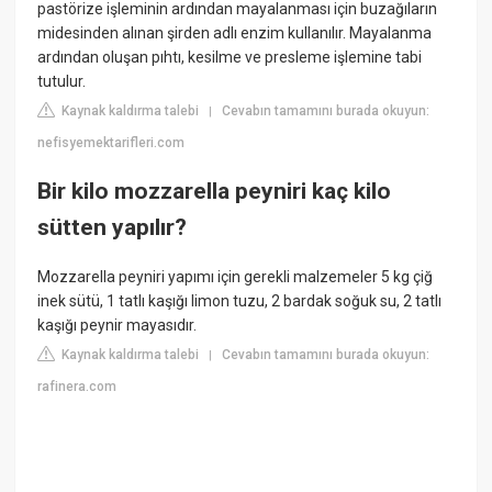
pastörize işleminin ardından mayalanması için buzağıların
midesinden alınan şirden adlı enzim kullanılır. Mayalanma
ardından oluşan pıhtı, kesilme ve presleme işlemine tabi
tutulur.
Kaynak kaldırma talebi
Cevabın tamamını burada okuyun:
|
nefisyemektarifleri.com
Bir kilo mozzarella peyniri kaç kilo
sütten yapılır?
Mozzarella peyniri yapımı için gerekli malzemeler 5 kg çiğ
inek sütü, 1 tatlı kaşığı limon tuzu, 2 bardak soğuk su, 2 tatlı
kaşığı peynir mayasıdır.
Kaynak kaldırma talebi
Cevabın tamamını burada okuyun:
|
rafinera.com