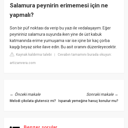
Salamura peynirin erimemesi için ne
yapmalı?
Son bir püf noktası da verip bu yazı ile vedalaşayım. Eğer
peyniriniz salamura suyunda iken yine de üst kabuk
katmanında erime yumuşama var ise içine bir kaç çorba
kaşığı beyaz sirke ilave edin. Bu asit oranını düzenleyecektir.
Kaynak kaldırma talebi
Cevabın tamamını burada okuyun:
|
artizanvera.com
←
Önceki makale
Sonraki makale
→
Melodi çikolata glutensiz mi?
Ispanak yemeğine havuç konulur mu?
Benzer sorular