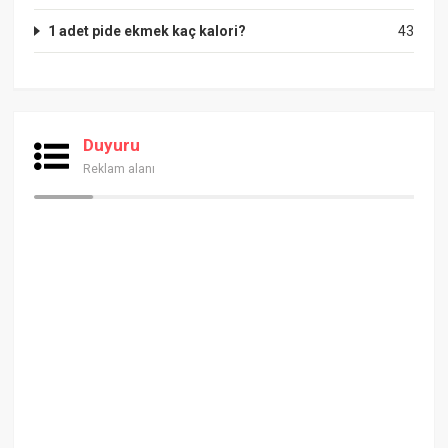
1 adet pide ekmek kaç kalori?
43
Duyuru
Reklam alanı