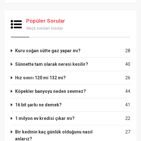
Popüler Sorular
Sıkça sorulan sorular
Kuru soğan sütte gaz yapar mı?
28
Sünnette tam olarak neresi kesilir?
40
Hız sınırı 120 mi 132 mi?
26
Köpekler banyoyu neden sevmez?
44
16 bit şarkı ne demek?
41
1 milyon ev kredisi çıkar mı?
22
Bir kedinin kaç günlük olduğunu nasıl
27
anlarız?