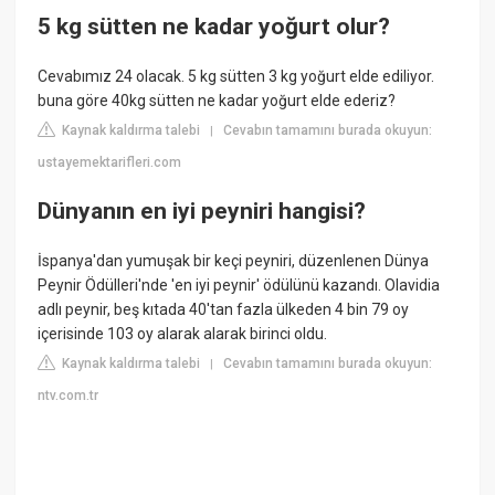
5 kg sütten ne kadar yoğurt olur?
Cevabımız 24 olacak. 5 kg sütten 3 kg yoğurt elde ediliyor.
buna göre 40kg sütten ne kadar yoğurt elde ederiz?
Kaynak kaldırma talebi
Cevabın tamamını burada okuyun:
|
ustayemektarifleri.com
Dünyanın en iyi peyniri hangisi?
İspanya'dan yumuşak bir keçi peyniri, düzenlenen Dünya
Peynir Ödülleri'nde 'en iyi peynir' ödülünü kazandı. Olavidia
adlı peynir, beş kıtada 40'tan fazla ülkeden 4 bin 79 oy
içerisinde 103 oy alarak alarak birinci oldu.
Kaynak kaldırma talebi
Cevabın tamamını burada okuyun:
|
ntv.com.tr