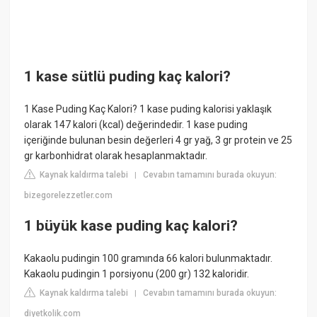
1 kase sütlü puding kaç kalori?
1 Kase Puding Kaç Kalori? 1 kase puding kalorisi yaklaşık
olarak 147 kalori (kcal) değerindedir. 1 kase puding
içeriğinde bulunan besin değerleri 4 gr yağ, 3 gr protein ve 25
gr karbonhidrat olarak hesaplanmaktadır.
Kaynak kaldırma talebi
Cevabın tamamını burada okuyun:
|
bizegorelezzetler.com
1 büyük kase puding kaç kalori?
Kakaolu pudingin 100 gramında 66 kalori bulunmaktadır.
Kakaolu pudingin 1 porsiyonu (200 gr) 132 kaloridir.
Kaynak kaldırma talebi
Cevabın tamamını burada okuyun:
|
diyetkolik.com