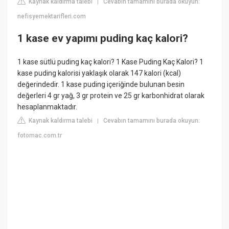
Kaynak kaldırma talebi
Cevabın tamamını burada okuyun:
|
nefisyemektarifleri.com
1 kase ev yapımı puding kaç kalori?
1 kase sütlü puding kaç kalori? 1 Kase Puding Kaç Kalori? 1
kase puding kalorisi yaklaşık olarak 147 kalori (kcal)
değerindedir. 1 kase puding içeriğinde bulunan besin
değerleri 4 gr yağ, 3 gr protein ve 25 gr karbonhidrat olarak
hesaplanmaktadır.
Kaynak kaldırma talebi
Cevabın tamamını burada okuyun:
|
fotomac.com.tr