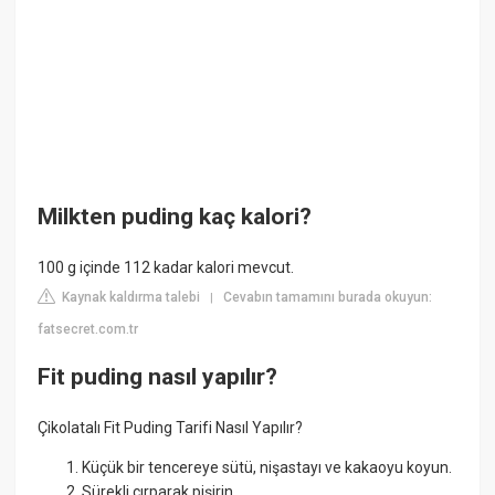
Milkten puding kaç kalori?
100 g içinde 112 kadar kalori mevcut.
Kaynak kaldırma talebi
Cevabın tamamını burada okuyun:
|
fatsecret.com.tr
Fit puding nasıl yapılır?
Çikolatalı Fit Puding Tarifi Nasıl Yapılır?
Küçük bir tencereye sütü, nişastayı ve kakaoyu koyun.
Sürekli çırparak pişirin.