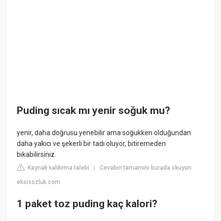
Puding sıcak mı yenir soğuk mu?
yenir, daha doğrusu yenebilir ama soğukken olduğundan
daha yakıcı ve şekerli bir tadı oluyor, bitiremeden
bıkabilirsiniz.
Kaynak kaldırma talebi
Cevabın tamamını burada okuyun:
|
eksisozluk.com
1 paket toz puding kaç kalori?