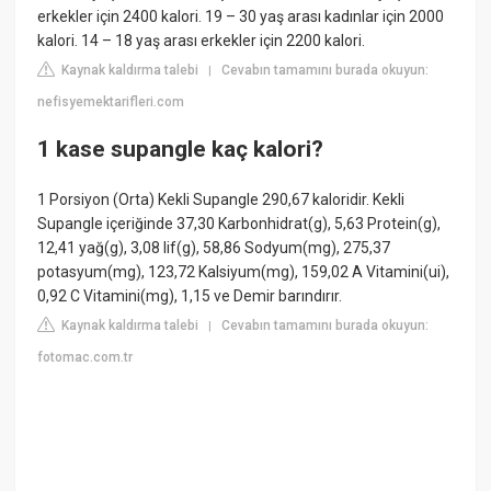
erkekler için 2400 kalori. 19 – 30 yaş arası kadınlar için 2000
kalori. 14 – 18 yaş arası erkekler için 2200 kalori.
Kaynak kaldırma talebi
Cevabın tamamını burada okuyun:
|
nefisyemektarifleri.com
1 kase supangle kaç kalori?
1 Porsiyon (Orta) Kekli Supangle 290,67 kaloridir. Kekli
Supangle içeriğinde 37,30 Karbonhidrat(g), 5,63 Protein(g),
12,41 yağ(g), 3,08 lif(g), 58,86 Sodyum(mg), 275,37
potasyum(mg), 123,72 Kalsiyum(mg), 159,02 A Vitamini(ui),
0,92 C Vitamini(mg), 1,15 ve Demir barındırır.
Kaynak kaldırma talebi
Cevabın tamamını burada okuyun:
|
fotomac.com.tr