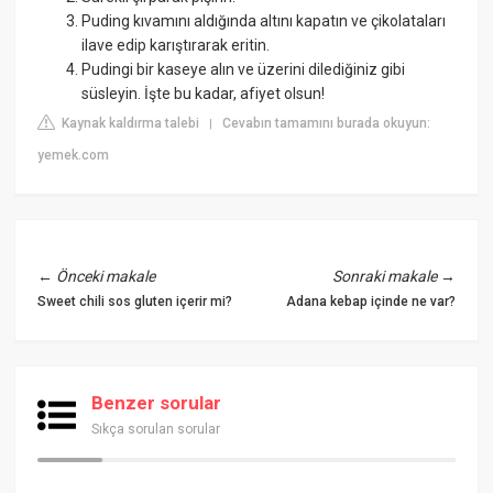
Puding kıvamını aldığında altını kapatın ve çikolataları
ilave edip karıştırarak eritin.
Pudingi bir kaseye alın ve üzerini dilediğiniz gibi
süsleyin. İşte bu kadar, afiyet olsun!
Kaynak kaldırma talebi
Cevabın tamamını burada okuyun:
|
yemek.com
←
Önceki makale
Sonraki makale
→
Sweet chili sos gluten içerir mi?
Adana kebap içinde ne var?
Benzer sorular
Sıkça sorulan sorular