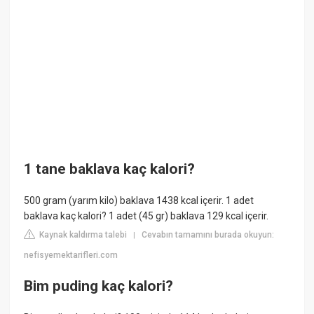
1 tane baklava kaç kalori?
500 gram (yarım kilo) baklava 1438 kcal içerir. 1 adet
baklava kaç kalori? 1 adet (45 gr) baklava 129 kcal içerir.
Kaynak kaldırma talebi
Cevabın tamamını burada okuyun:
|
nefisyemektarifleri.com
Bim puding kaç kalori?