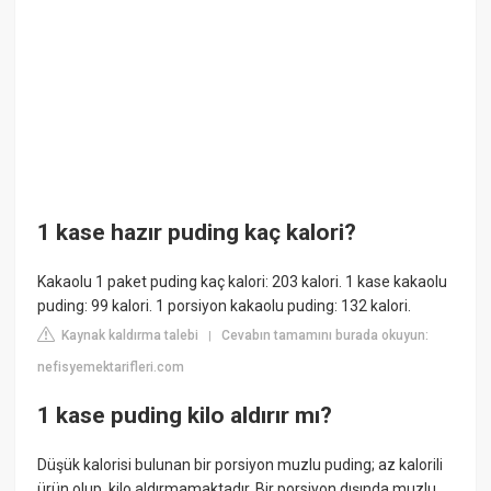
1 kase hazır puding kaç kalori?
Kakaolu 1 paket puding kaç kalori: 203 kalori. 1 kase kakaolu
puding: 99 kalori. 1 porsiyon kakaolu puding: 132 kalori.
Kaynak kaldırma talebi
Cevabın tamamını burada okuyun:
|
nefisyemektarifleri.com
1 kase puding kilo aldırır mı?
Düşük kalorisi bulunan bir porsiyon muzlu puding; az kalorili
ürün olup, kilo aldırmamaktadır. Bir porsiyon dışında muzlu