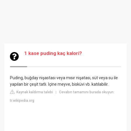
1 kase puding kaç kalori?
Puding, buğday nişastası veya mısır nişatası, süt veya su ile
yapılan bir çeşit tatlı. İçine meyve, bisküvi vb. katılabilir.
Kaynak kaldırma talebi
Cevabın tamamını burada okuyun:
|
tr.wikipedia.org