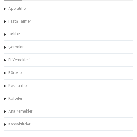
Aperatifler
Pasta Tarifleri
Tatlılar
Çorbalar
Et Yemekleri
Börekler
Kek Tarifleri
Köfteler
Ana Yemekler
Kahvaltılıklar