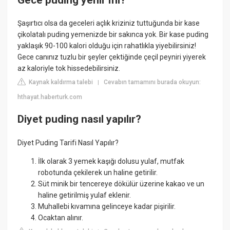
Şaşırtıcı olsa da geceleri açlık kriziniz tuttuğunda bir kase
çikolatalı puding yemenizde bir sakınca yok. Bir kase puding
yaklaşık 90-100 kalori olduğu için rahatlıkla yiyebilirsiniz!
Gece canınız tuzlu bir şeyler çektiğinde çeçil peyniri yiyerek
az kaloriyle tok hissedebilirsiniz.
Kaynak kaldırma talebi
Cevabın tamamını burada okuyun:
|
hthayat.haberturk.com
Diyet puding nasıl yapılır?
Diyet Puding Tarifi Nasıl Yapılır?
İlk olarak 3 yemek kaşığı dolusu yulaf, mutfak
robotunda çekilerek un haline getirilir.
Süt minik bir tencereye dökülür üzerine kakao ve un
haline getirilmiş yulaf eklenir.
Muhallebi kıvamına gelinceye kadar pişirilir.
Ocaktan alınır.