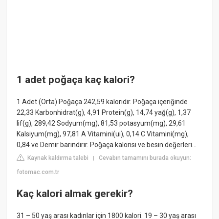
1 adet poğaça kaç kalori?
1 Adet (Orta) Poğaça 242,59 kaloridir. Poğaça içeriğinde
22,33 Karbonhidrat(g), 4,91 Protein(g), 14,74 yağ(g), 1,37
lif(g), 289,42 Sodyum(mg), 81,53 potasyum(mg), 29,61
Kalsiyum(mg), 97,81 A Vitamini(ui), 0,14 C Vitamini(mg),
0,84 ve Demir barındırır. Poğaça kalorisi ve besin değerleri…
Kaynak kaldırma talebi
Cevabın tamamını burada okuyun:
|
fotomac.com.tr
Kaç kalori almak gerekir?
31 – 50 yaş arası kadınlar için 1800 kalori. 19 – 30 yaş arası