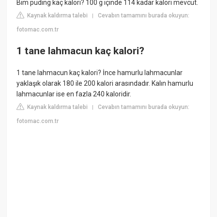
Bim puding kaç kalori? 100 g içinde 114 kadar kalori mevcut.
Kaynak kaldırma talebi
Cevabın tamamını burada okuyun:
|
fotomac.com.tr
1 tane lahmacun kaç kalori?
1 tane lahmacun kaç kalori? İnce hamurlu lahmacunlar
yaklaşık olarak 180 ile 200 kalori arasındadır. Kalın hamurlu
lahmacunlar ise en fazla 240 kaloridir.
Kaynak kaldırma talebi
Cevabın tamamını burada okuyun:
|
fotomac.com.tr