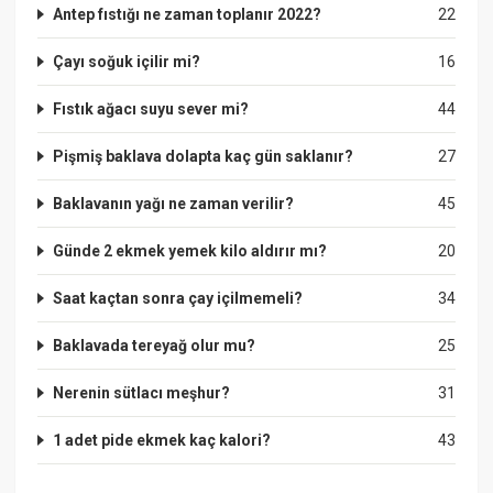
Antep fıstığı ne zaman toplanır 2022?
22
Çayı soğuk içilir mi?
16
Fıstık ağacı suyu sever mi?
44
Pişmiş baklava dolapta kaç gün saklanır?
27
Baklavanın yağı ne zaman verilir?
45
Günde 2 ekmek yemek kilo aldırır mı?
20
Saat kaçtan sonra çay içilmemeli?
34
Baklavada tereyağ olur mu?
25
Nerenin sütlacı meşhur?
31
1 adet pide ekmek kaç kalori?
43