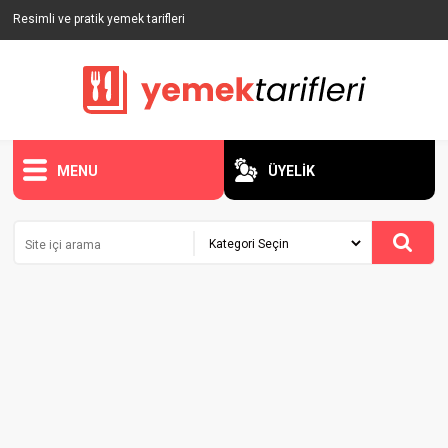
Resimli ve pratik yemek tarifleri
MENU
ÜYELİK