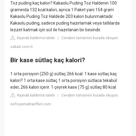
Toz puding kaç kalori? Kakaolu Puding Toz Haldenin 100
gramında 132 kcal kalori, ayrıca 1 Paket yani 154 gram
Kakaolu Puding Toz Haldede 203 kalori bulunmaktadır.
Kakaolu puding, sadece puding hazırlamak veya tatlılarda
lezzet katmak için süt ile hazırlanan bir besindir.
Kaynak kaldırma talebi
Cevabın tamamını burada okuyun:
|
sabah.com.tr
Bir kase sütlaç kaç kalori?
1 orta porsiyon (250 g) sütlaç 266 kcal. 1 kase sütlaç kaç
kalori? 1 orta kase sütlaç 1 orta porsiyon sütlaca tekabül
eder, 266 kalori içerir. 1 çeyrek kase (75 g) sütlaç 80 kcal.
Kaynak kaldırma talebi
Cevabın tamamını burada okuyun:
|
nefisyemektarifleri.com