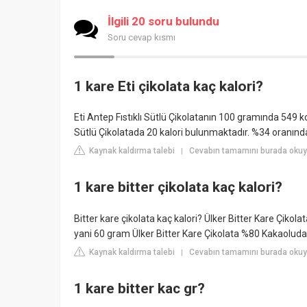
İlgili 20 soru bulundu
Soru cevap kısmı
1 kare Eti çikolata kaç kalori?
Eti Antep Fıstıklı Sütlü Çikolatanın 100 gramında 549 kca
Sütlü Çikolatada 20 kalori bulunmaktadır. %34 oranınd
Kaynak kaldırma talebi
Cevabın tamamını burada okuy
|
1 kare bitter çikolata kaç kalori?
Bitter kare çikolata kaç kalori? Ülker Bitter Kare Çiko
yani 60 gram Ülker Bitter Kare Çikolata %80 Kakaoluda
Kaynak kaldırma talebi
Cevabın tamamını burada okuy
|
1 kare bitter kac gr?