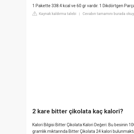
1 Pakette 338.4 kcal ve 60 gr vardır. 1 Dikdörtgen Parça
Kaynak kaldırma talebi
Cevabın tamamını burada okuyu
|
2 kare bitter çikolata kaç kalori?
Kalori Bilgisi Bitter Çikolata Kalori Değeri: Bu besinin 
gramlık miktarında Bitter Çikolata 24 kalori bulunmaktadır