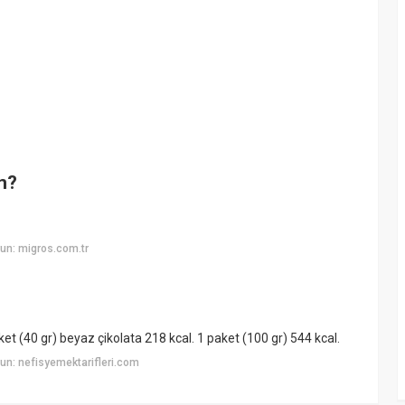
am?
un: migros.com.tr
et (40 gr) beyaz çikolata 218 kcal. 1 paket (100 gr) 544 kcal.
n: nefisyemektarifleri.com