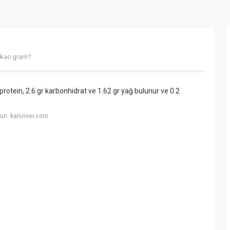
a kac gram?
r protein, 2.6 gr karbonhidrat ve 1.62 gr yağ bulunur ve 0.2
n: kaloriver.com