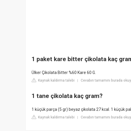
1 paket kare bitter çikolata kaç gr
Ülker Çikolata Bitter %60 Kare 60 G.
Kaynak kaldırma talebi
Cevabın tamamını burada okuy
|
1 tane çikolata kaç gram?
1 küçük parça (5 gr) beyaz çikolata 27 kcal. 1 küçük pak
Kaynak kaldırma talebi
Cevabın tamamını burada okuyu
|