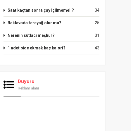
Saat kaçtan sonra çay içilmemeli?
34
Baklavada tereyağ olur mu?
25
Nerenin sütlacı meşhur?
31
1 adet pide ekmek kaç kalori?
43
Duyuru
Reklam alanı