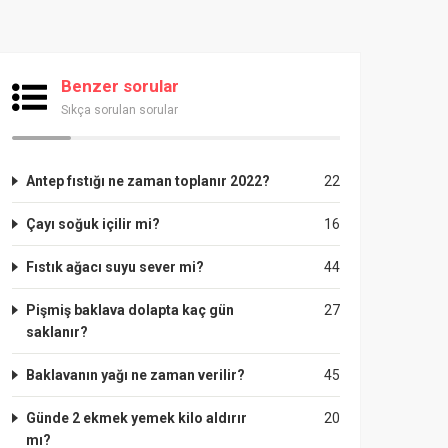
Benzer sorular
Sıkça sorulan sorular
Antep fıstığı ne zaman toplanır 2022?
22
Çayı soğuk içilir mi?
16
Fıstık ağacı suyu sever mi?
44
Pişmiş baklava dolapta kaç gün
27
saklanır?
Baklavanın yağı ne zaman verilir?
45
Günde 2 ekmek yemek kilo aldırır
20
mı?