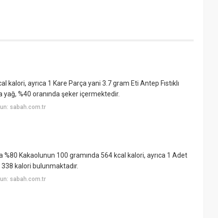
l kalori, ayrıca 1 Kare Parça yani 3.7 gram Eti Antep Fıstıklı
a yağ, %40 oranında şeker içermektedir.
un: sabah.com.tr
lata %80 Kakaolunun 100 gramında 564 kcal kalori, ayrıca 1 Adet
 338 kalori bulunmaktadır.
un: sabah.com.tr