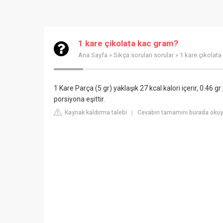
1 kare çikolata kac gram?
Ana Sayfa
»
Sıkça sorulan sorular
» 1 kare çikolat
1 Kare Parça (5 gr) yaklaşık 27 kcal kalori içerir, 0.46 g
porsiyona eşittir.
Kaynak kaldırma talebi
Cevabın tamamını burada okuyu
|