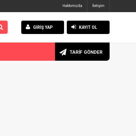
Hakkımızda
İletişim
GİRİŞ YAP
KAYIT OL
TARİF GÖNDER