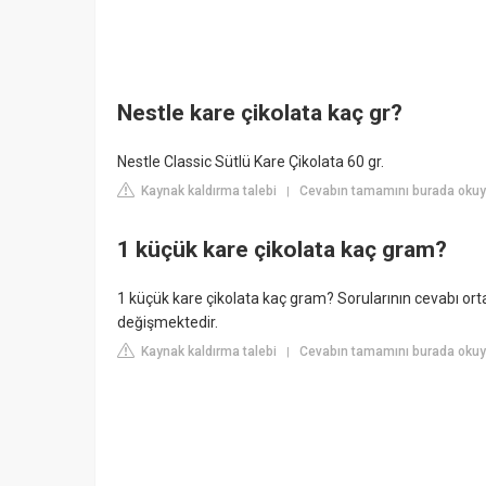
Nestle kare çikolata kaç gr?
Nestle Classic Sütlü Kare Çikolata 60 gr.
Kaynak kaldırma talebi
Cevabın tamamını burada oku
|
1 küçük kare çikolata kaç gram?
1 küçük kare çikolata kaç gram? Sorularının cevabı ort
değişmektedir.
Kaynak kaldırma talebi
Cevabın tamamını burada okuy
|