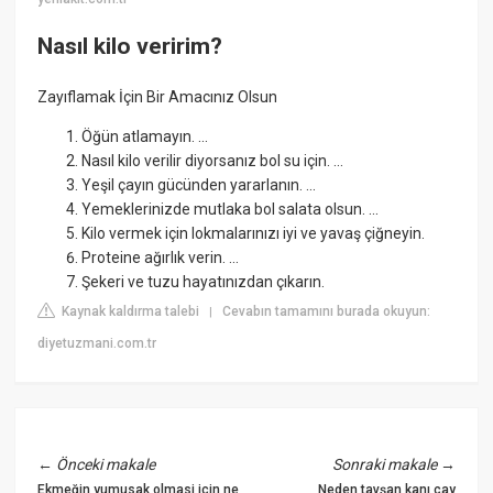
Nasıl kilo veririm?
Zayıflamak İçin Bir Amacınız Olsun
Öğün atlamayın. ...
Nasıl kilo verilir diyorsanız bol su için. ...
Yeşil çayın gücünden yararlanın. ...
Yemeklerinizde mutlaka bol salata olsun. ...
Kilo vermek için lokmalarınızı iyi ve yavaş çiğneyin.
Proteine ağırlık verin. ...
Şekeri ve tuzu hayatınızdan çıkarın.
Kaynak kaldırma talebi
Cevabın tamamını burada okuyun:
|
diyetuzmani.com.tr
←
Önceki makale
Sonraki makale
→
Ekmeğin yumusak olmasi icin ne
Neden tavşan kanı çay