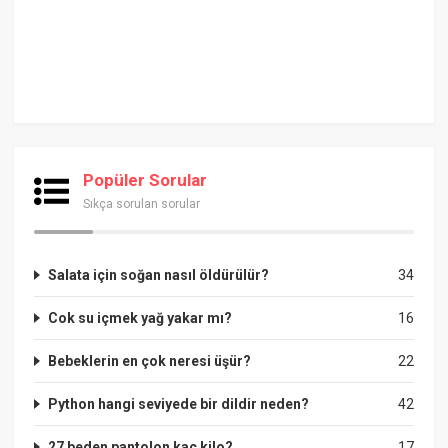
Popüler Sorular
Sıkça sorulan sorular
Salata için soğan nasıl öldürülür?
34
Cok su içmek yağ yakar mı?
16
Bebeklerin en çok neresi üşür?
22
Python hangi seviyede bir dildir neden?
42
27 beden pantolon kaç kilo?
17