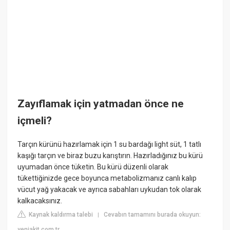
Zayıflamak için yatmadan önce ne
içmeli?
Tarçın kürünü hazırlamak için 1 su bardağı light süt, 1 tatlı
kaşığı tarçın ve biraz buzu karıştırın. Hazırladığınız bu kürü
uyumadan önce tüketin. Bu kürü düzenli olarak
tükettiğinizde gece boyunca metabolizmanız canlı kalıp
vücut yağ yakacak ve ayrıca sabahları uykudan tok olarak
kalkacaksınız.
Kaynak kaldırma talebi
Cevabın tamamını burada okuyun:
|
yeniakit.com.tr