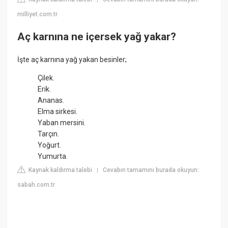
milliyet.com.tr
Aç karnına ne içersek yağ yakar?
İşte aç karnına yağ yakan besinler;
Çilek.
Erik.
Ananas.
Elma sirkesi.
Yaban mersini.
Tarçın.
Yoğurt.
Yumurta.
Kaynak kaldırma talebi
Cevabın tamamını burada okuyun:
|
sabah.com.tr