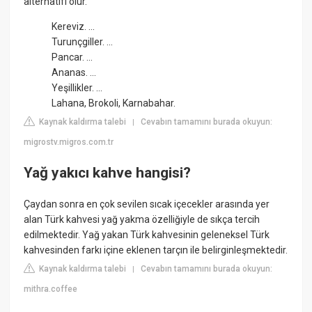
alternatifi olur.
Kereviz. ...
Turunçgiller. ...
Pancar. ...
Ananas. ...
Yeşillikler. ...
Lahana, Brokoli, Karnabahar.
Kaynak kaldırma talebi
Cevabın tamamını burada okuyun:
|
migrostv.migros.com.tr
Yağ yakıcı kahve hangisi?
Çaydan sonra en çok sevilen sıcak içecekler arasında yer
alan Türk kahvesi yağ yakma özelliğiyle de sıkça tercih
edilmektedir. Yağ yakan Türk kahvesinin geleneksel Türk
kahvesinden farkı içine eklenen tarçın ile belirginleşmektedir.
Kaynak kaldırma talebi
Cevabın tamamını burada okuyun:
|
mithra.coffee