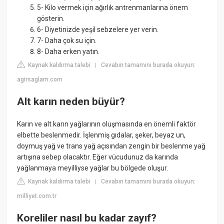
5- Kilo vermek için ağırlık antrenmanlarına önem
gösterin.
6- Diyetinizde yeşil sebzelere yer verin.
7- Daha çok su için.
8- Daha erken yatın.
Kaynak kaldırma talebi
Cevabın tamamını burada okuyun:
|
agirsaglam.com
Alt karın neden büyür?
Karın ve alt karın yağlarının oluşmasında en önemli faktör
elbette beslenmedir. İşlenmiş gıdalar, şeker, beyaz un,
doymuş yağ ve trans yağ açısından zengin bir beslenme yağ
artışına sebep olacaktır. Eğer vücudunuz da karında
yağlanmaya meyilliyse yağlar bu bölgede oluşur.
Kaynak kaldırma talebi
Cevabın tamamını burada okuyun:
|
milliyet.com.tr
Koreliler nasıl bu kadar zayıf?