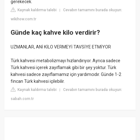
gerekecek.
Kaynak kaldırma talebi
Cevabın tamamını burada okuyun:
|
wikihow.com.tr
Günde kaç kahve kilo verdirir?
UZMANLAR, ANİ KİLO VERMEYİ TAVSİYE ETMİYOR
Türk kahvesi metabolizmayı hızlandırıyor. Ayrıca sadece
Türk kahvesi içerek zayıflamak gibi bir şey yoktur. Türk
kahvesi sadece zayıflamamız için yardımcıdır. Günde 1-2
fincan Türk kahvesi içilebilir.
Kaynak kaldırma talebi
Cevabın tamamını burada okuyun:
|
sabah.com.tr