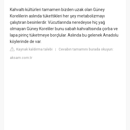
Kahvaltı kültürleri tamamen bizden uzak olan Güney
Korelilerin aslında tükettikleri her şey metabolizmayı
çalıştıran besinlerdir. Vücutlarında neredeyse hiç yağ
olmayan Güney Koreliler bunu sabah kahvaltısında çorba ve
lapa pirinç tüketmeye borçlular. Aslında bu gelenek Anadolu
köylerinde de var.
Kaynak kaldırma talebi
Cevabın tamamını burada okuyun:
|
aksam.com.tr