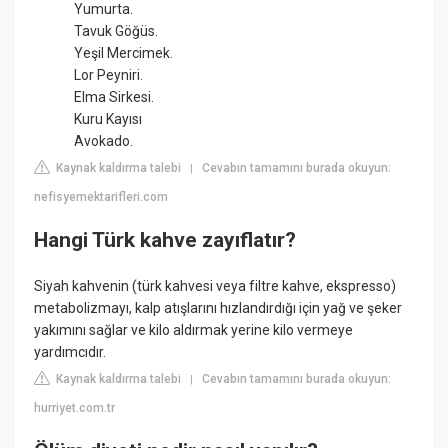
Yumurta.
Tavuk Göğüs.
Yeşil Mercimek.
Lor Peyniri.
Elma Sirkesi.
Kuru Kayısı
Avokado.
Kaynak kaldırma talebi
Cevabın tamamını burada okuyun:
|
nefisyemektarifleri.com
Hangi Türk kahve zayıflatır?
Siyah kahvenin (türk kahvesi veya filtre kahve, ekspresso)
metabolizmayı, kalp atışlarını hızlandırdığı için yağ ve şeker
yakımını sağlar ve kilo aldırmak yerine kilo vermeye
yardımcıdır.
Kaynak kaldırma talebi
Cevabın tamamını burada okuyun:
|
hurriyet.com.tr