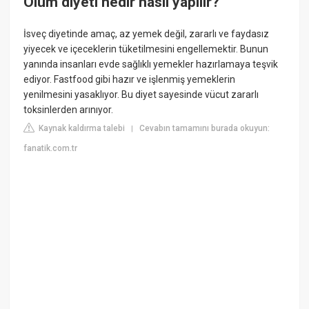
Ölüm diyeti nedir nasıl yapılır?
İsveç diyetinde amaç, az yemek değil, zararlı ve faydasız
yiyecek ve içeceklerin tüketilmesini engellemektir. Bunun
yanında insanları evde sağlıklı yemekler hazırlamaya teşvik
ediyor. Fastfood gibi hazır ve işlenmiş yemeklerin
yenilmesini yasaklıyor. Bu diyet sayesinde vücut zararlı
toksinlerden arınıyor.
Kaynak kaldırma talebi
Cevabın tamamını burada okuyun:
|
fanatik.com.tr