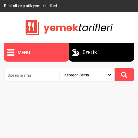
Resimli ve pratik yemek tarifleri
MENU
ÜYELİK