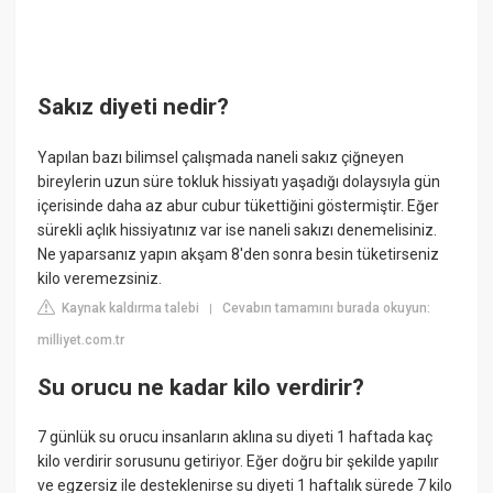
Sakız diyeti nedir?
Yapılan bazı bilimsel çalışmada naneli sakız çiğneyen
bireylerin uzun süre tokluk hissiyatı yaşadığı dolaysıyla gün
içerisinde daha az abur cubur tükettiğini göstermiştir. Eğer
sürekli açlık hissiyatınız var ise naneli sakızı denemelisiniz.
Ne yaparsanız yapın akşam 8'den sonra besin tüketirseniz
kilo veremezsiniz.
Kaynak kaldırma talebi
Cevabın tamamını burada okuyun:
|
milliyet.com.tr
Su orucu ne kadar kilo verdirir?
7 günlük su orucu insanların aklına su diyeti 1 haftada kaç
kilo verdirir sorusunu getiriyor. Eğer doğru bir şekilde yapılır
ve egzersiz ile desteklenirse su diyeti 1 haftalık sürede 7 kilo