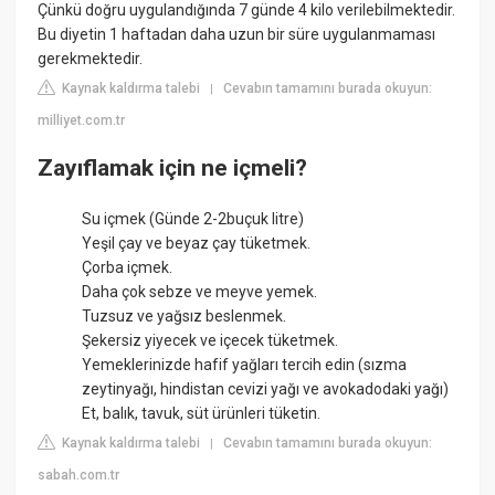
Çünkü doğru uygulandığında 7 günde 4 kilo verilebilmektedir.
Bu diyetin 1 haftadan daha uzun bir süre uygulanmaması
gerekmektedir.
Kaynak kaldırma talebi
Cevabın tamamını burada okuyun:
|
milliyet.com.tr
Zayıflamak için ne içmeli?
Su içmek (Günde 2-2buçuk litre)
Yeşil çay ve beyaz çay tüketmek.
Çorba içmek.
Daha çok sebze ve meyve yemek.
Tuzsuz ve yağsız beslenmek.
Şekersiz yiyecek ve içecek tüketmek.
Yemeklerinizde hafif yağları tercih edin (sızma
zeytinyağı, hindistan cevizi yağı ve avokadodaki yağı)
Et, balık, tavuk, süt ürünleri tüketin.
Kaynak kaldırma talebi
Cevabın tamamını burada okuyun:
|
sabah.com.tr