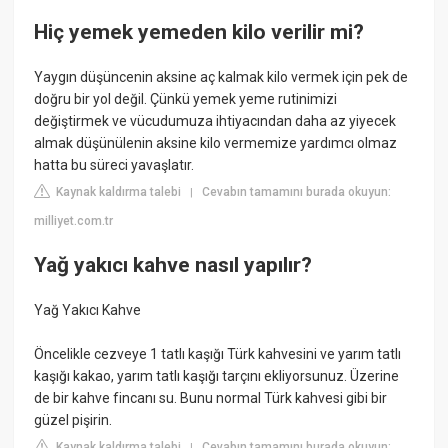
Hiç yemek yemeden kilo verilir mi?
Yaygın düşüncenin aksine aç kalmak kilo vermek için pek de
doğru bir yol değil. Çünkü yemek yeme rutinimizi
değiştirmek ve vücudumuza ihtiyacından daha az yiyecek
almak düşünülenin aksine kilo vermemize yardımcı olmaz
hatta bu süreci yavaşlatır.
Kaynak kaldırma talebi
Cevabın tamamını burada okuyun:
|
milliyet.com.tr
Yağ yakıcı kahve nasıl yapılır?
Yağ Yakıcı Kahve
Öncelikle cezveye 1 tatlı kaşığı Türk kahvesini ve yarım tatlı
kaşığı kakao, yarım tatlı kaşığı tarçını ekliyorsunuz. Üzerine
de bir kahve fincanı su. Bunu normal Türk kahvesi gibi bir
güzel pişirin.
Kaynak kaldırma talebi
Cevabın tamamını burada okuyun:
|