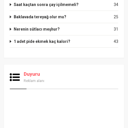
Saat kaçtan sonra çay içilmemeli?
34
Baklavada tereyağ olur mu?
25
Nerenin sütlacı meşhur?
31
1 adet pide ekmek kaç kalori?
43
Duyuru
Reklam alanı