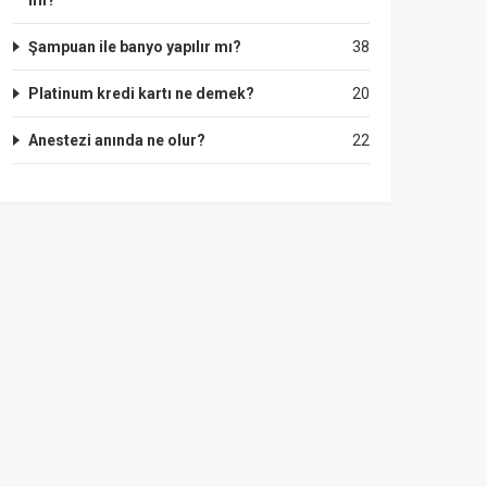
mı?
Şampuan ile banyo yapılır mı?
38
Platinum kredi kartı ne demek?
20
Anestezi anında ne olur?
22