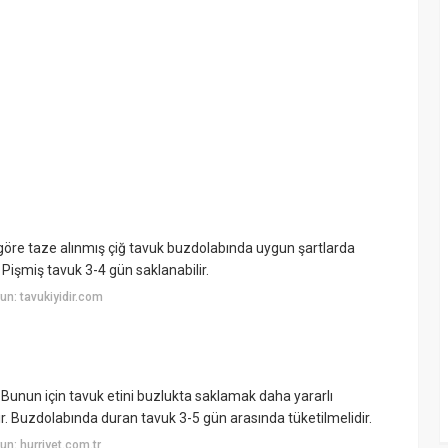
 göre taze alınmış çiğ tavuk buzdolabında uygun şartlarda
 Pişmiş tavuk 3-4 gün saklanabilir.
n: tavukiyidir.com
. Bunun için tavuk etini buzlukta saklamak daha yararlı
ır. Buzdolabında duran tavuk 3-5 gün arasında tüketilmelidir.
n: hurriyet.com.tr