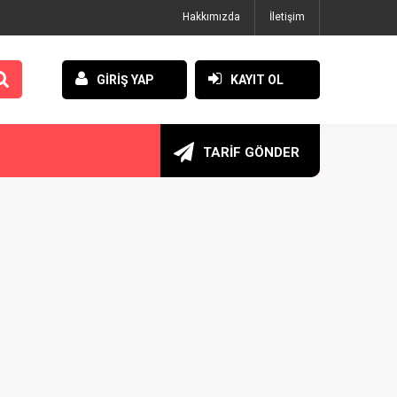
Hakkımızda
İletişim
GİRİŞ YAP
KAYIT OL
TARİF GÖNDER