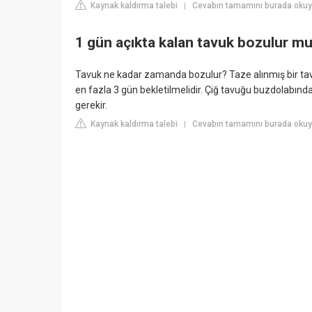
Kaynak kaldırma talebi
Cevabın tamamını burada okuy
|
1 gün açıkta kalan tavuk bozulur m
Tavuk ne kadar zamanda bozulur? Taze alınmış bir ta
en fazla 3 gün bekletilmelidir. Çiğ tavuğu buzdolabın
gerekir.
Kaynak kaldırma talebi
Cevabın tamamını burada okuyu
|