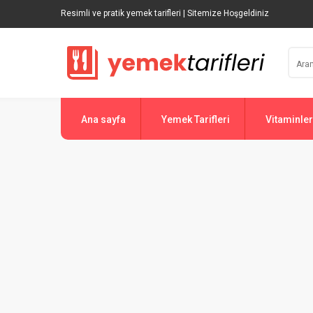
Resimli ve pratik yemek tarifleri | Sitemize Hoşgeldiniz
Ana sayfa
Yemek Tarifleri
Vitaminler