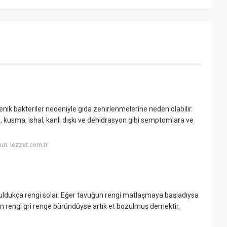
ik bakteriler nedeniyle gıda zehirlenmelerine neden olabilir.
, kusma, ishal, kanlı dışkı ve dehidrasyon gibi semptomlara ve
n: lezzet.com.tr
zuldukça rengi solar. Eğer tavuğun rengi matlaşmaya başladıysa
in rengi gri renge büründüyse artık et bozulmuş demektir,