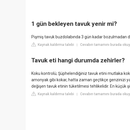
1 gün bekleyen tavuk yenir mi?
Pişmiş tavuk buzdolabında 3 gün kadar bozulmadan dura
Kaynak kaldırma talebi
Cevabın tamamını burada okuyu
|
Tavuk eti hangi durumda zehirler?
Koku kontrolü; Şüphelendiğiniz tavuk etini mutlaka kok
amonyak gibi kokar, hatta zaman geçtikçe genzinizi ya
değişen tavuk etinin tüketilmesi tehlikelidir. En küçük
Kaynak kaldırma talebi
Cevabın tamamını burada okuyu
|