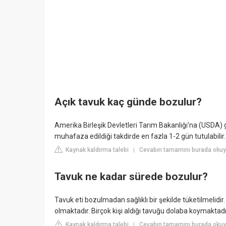
Açık tavuk kaç günde bozulur?
Amerika Birleşik Devletleri Tarım Bakanlığı'na (USDA)
muhafaza edildiği takdirde en fazla 1-2 gün tutulabilir.
Kaynak kaldırma talebi
Cevabın tamamını burada okuyu
|
Tavuk ne kadar sürede bozulur?
Tavuk eti bozulmadan sağlıklı bir şekilde tüketilmelidir
olmaktadır. Birçok kişi aldığı tavuğu dolaba koymaktad
Kaynak kaldırma talebi
Cevabın tamamını burada okuyu
|