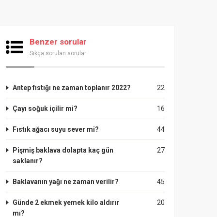
Benzer sorular
Sıkça sorulan sorular
Antep fıstığı ne zaman toplanır 2022?
22
Çayı soğuk içilir mi?
16
Fıstık ağacı suyu sever mi?
44
Pişmiş baklava dolapta kaç gün
27
saklanır?
Baklavanın yağı ne zaman verilir?
45
Günde 2 ekmek yemek kilo aldırır
20
mı?