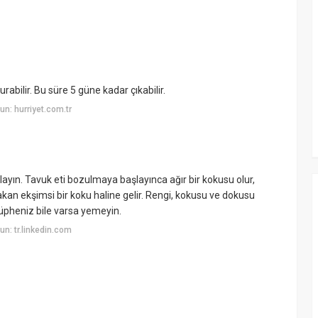
bilir. Bu süre 5 güne kadar çıkabilir.
n: hurriyet.com.tr
layın. Tavuk eti bozulmaya başlayınca ağır bir kokusu olur,
kan ekşimsi bir koku haline gelir. Rengi, kokusu ve dokusu
 şüpheniz bile varsa yemeyin.
n: tr.linkedin.com