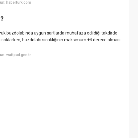
un: haberturk.com
u?
vuk buzdolabında uygun şartlarda muhafaza edildiği takdirde
da saklarken, buzdolabı sıcaklığının maksimum +4 derece olması
n: wattpad.gen.tr