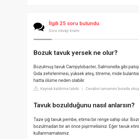
İlgili 25 soru bulundu
Soru cevap kısmı
Bozuk tavuk yersek ne olur?
Bozulmuş tavuk Campylobacter, Salmonella gibi patojen
Gıda zehirlenmesi, yüksek ateş, titreme, mide bulantısı
hatta ölüme neden olabilir.
Kaynak kaldırma talebi
Cevabın tamamını burada okuyu
|
Tavuk bozulduğunu nasıl anlarsın?
Taze çiğ tavuk pembe, etimsi bir renge sahip olur. Bo
bozulmadan bir an önce pişirmelisiniz. Eğer tavuk etin
kullanmamalısınız.