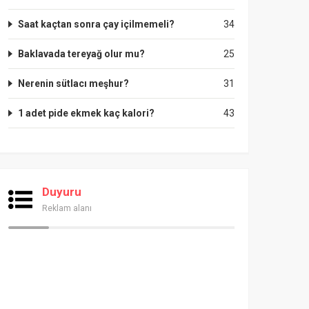
Saat kaçtan sonra çay içilmemeli?
34
Baklavada tereyağ olur mu?
25
Nerenin sütlacı meşhur?
31
1 adet pide ekmek kaç kalori?
43
Duyuru
Reklam alanı