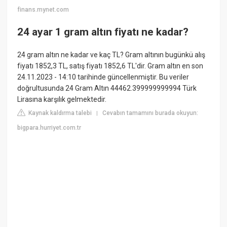
finans.mynet.com
24 ayar 1 gram altın fiyatı ne kadar?
24 gram altın ne kadar ve kaç TL? Gram altının bugünkü alış
fiyatı 1852,3 TL, satış fiyatı 1852,6 TL'dir. Gram altın en son
24.11.2023 - 14:10 tarihinde güncellenmiştir. Bu veriler
doğrultusunda 24 Gram Altın 44462.399999999994 Türk
Lirasına karşılık gelmektedir.
Kaynak kaldırma talebi
Cevabın tamamını burada okuyun:
|
bigpara.hurriyet.com.tr