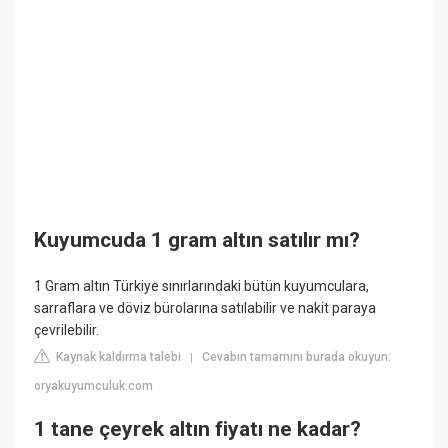
Kuyumcuda 1 gram altın satılır mı?
1 Gram altın Türkiye sınırlarındaki bütün kuyumculara,
sarraflara ve döviz bürolarına satılabilir ve nakit paraya
çevrilebilir.
Kaynak kaldırma talebi
Cevabın tamamını burada okuyun:
|
oryakuyumculuk.com
1 tane çeyrek altın fiyatı ne kadar?