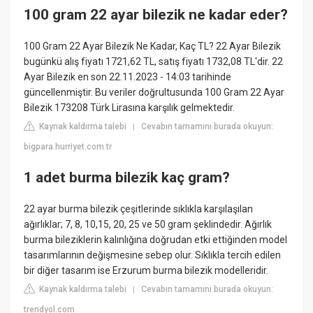
100 gram 22 ayar bilezik ne kadar eder?
100 Gram 22 Ayar Bilezik Ne Kadar, Kaç TL? 22 Ayar Bilezik
bugünkü alış fiyatı 1721,62 TL, satış fiyatı 1732,08 TL'dir. 22
Ayar Bilezik en son 22.11.2023 - 14:03 tarihinde
güncellenmiştir. Bu veriler doğrultusunda 100 Gram 22 Ayar
Bilezik 173208 Türk Lirasına karşılık gelmektedir.
Kaynak kaldırma talebi
Cevabın tamamını burada okuyun:
|
bigpara.hurriyet.com.tr
1 adet burma bilezik kaç gram?
22 ayar burma bilezik çeşitlerinde sıklıkla karşılaşılan
ağırlıklar; 7, 8, 10,15, 20, 25 ve 50 gram şeklindedir. Ağırlık
burma bileziklerin kalınlığına doğrudan etki ettiğinden model
tasarımlarının değişmesine sebep olur. Sıklıkla tercih edilen
bir diğer tasarım ise Erzurum burma bilezik modelleridir.
Kaynak kaldırma talebi
Cevabın tamamını burada okuyun:
|
trendyol.com