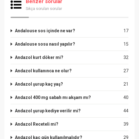
Benzer sorular
Sıkça sorulan sorular
Andalouse sos içinde ne var?
17
Andalouse sosu nasıl yapılır?
15
Andazol kurt döker mi?
32
Andazol kullanınca ne olur?
27
Andazol şurup kaç yaş?
21
Andazol 400 mg sabah mı akşam mı?
40
Andazol şurup kediye verilir mi?
44
Andazol Receteli mi?
39
Andazol kaç gün kullanılmalıdır?
29