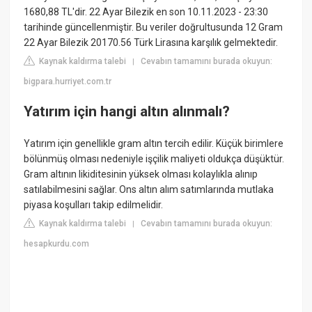
1680,88 TL'dir. 22 Ayar Bilezik en son 10.11.2023 - 23:30
tarihinde güncellenmiştir. Bu veriler doğrultusunda 12 Gram
22 Ayar Bilezik 20170.56 Türk Lirasına karşılık gelmektedir.
Kaynak kaldırma talebi
Cevabın tamamını burada okuyun:
|
bigpara.hurriyet.com.tr
Yatırım için hangi altın alınmalı?
Yatırım için genellikle gram altın tercih edilir. Küçük birimlere
bölünmüş olması nedeniyle işçilik maliyeti oldukça düşüktür.
Gram altının likiditesinin yüksek olması kolaylıkla alınıp
satılabilmesini sağlar. Ons altın alım satımlarında mutlaka
piyasa koşulları takip edilmelidir.
Kaynak kaldırma talebi
Cevabın tamamını burada okuyun:
|
hesapkurdu.com