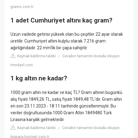
grams.com.tr
1 adet Cumhuriyet altını kaç gram?
Uzun vadede getirisi yüksek olan bu çeşitler 22 ayar olarak
üretilir. Cumhuriyet altını kulplu olarak 7.216 gram
ağırlığındadır. 22 mm'lik bir çapa sahiptir.
Kaynak kaldırma talebi
Cevabın tamamını burada okuyun:
|
trendyol.com
1 kg altın ne kadar?
1000 gram altın ne kadar ve kaç TL? Gram altının bugünkü
alış fiyatı 1849,26 TL, satış fiyatı 1849,48 TL'dir. Gram altın
en son 23.11.2023 - 18:11 tarihinde güncellenmiştir. Bu
veriler doğrultusunda 1000 Gram Altın 1849480 Türk
Lirasına karşılık gelmektedir.
Kaynak kaldırma talebi
Cevabın tamamını burada okuyun:
|
bigpara.hurriyet.com.tr