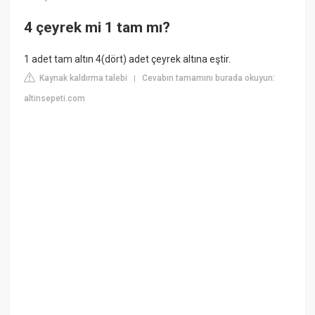
4 çeyrek mi 1 tam mı?
1 adet tam altın 4(dört) adet çeyrek altına eştir.
Kaynak kaldırma talebi
Cevabın tamamını burada okuyun:
|
altinsepeti.com