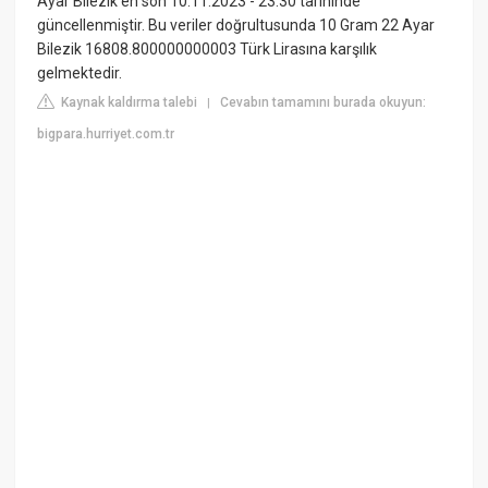
Ayar Bilezik en son 10.11.2023 - 23:30 tarihinde
güncellenmiştir. Bu veriler doğrultusunda 10 Gram 22 Ayar
Bilezik 16808.800000000003 Türk Lirasına karşılık
gelmektedir.
Kaynak kaldırma talebi
Cevabın tamamını burada okuyun:
|
bigpara.hurriyet.com.tr