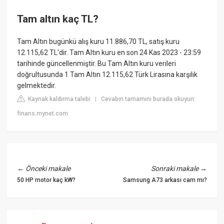
Tam altın kaç TL?
Tam Altın bugünkü alış kuru 11.886,70 TL, satış kuru
12.115,62 TL'dir. Tam Altın kuru en son 24 Kas 2023 - 23:59
tarihinde güncellenmiştir. Bu Tam Altın kuru verileri
doğrultusunda 1 Tam Altın 12.115,62 Türk Lirasına karşılık
gelmektedir.
Kaynak kaldırma talebi
Cevabın tamamını burada okuyun:
|
finans.mynet.com
←
Önceki makale
Sonraki makale
→
50 HP motor kaç kW?
Samsung A73 arkası cam mı?