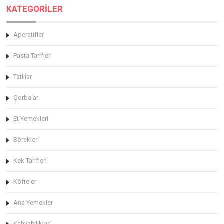
KATEGORİLER
Aperatifler
Pasta Tarifleri
Tatlılar
Çorbalar
Et Yemekleri
Börekler
Kek Tarifleri
Köfteler
Ana Yemekler
Kahvaltılıklar