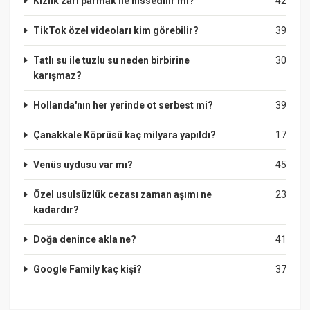
Kızlık zarı parmak ile hissedilir mi?
42
TikTok özel videoları kim görebilir?
39
Tatlı su ile tuzlu su neden birbirine
30
karışmaz?
Hollanda'nın her yerinde ot serbest mi?
39
Çanakkale Köprüsü kaç milyara yapıldı?
17
Venüs uydusu var mı?
45
Özel usulsüzlük cezası zaman aşımı ne
23
kadardır?
Doğa denince akla ne?
41
Google Family kaç kişi?
37