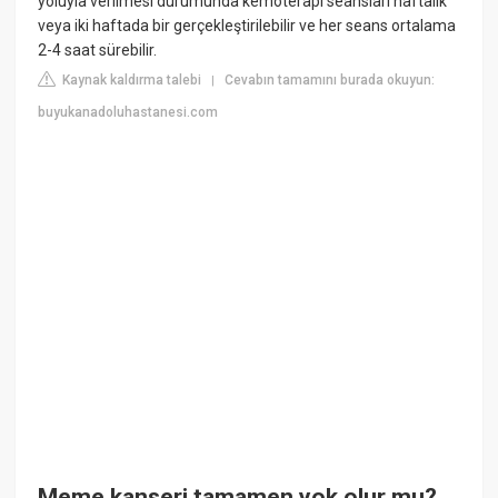
yoluyla verilmesi durumunda kemoterapi seansları haftalık
veya iki haftada bir gerçekleştirilebilir ve her seans ortalama
2-4 saat sürebilir.
Kaynak kaldırma talebi
Cevabın tamamını burada okuyun:
|
buyukanadoluhastanesi.com
Meme kanseri tamamen yok olur mu?