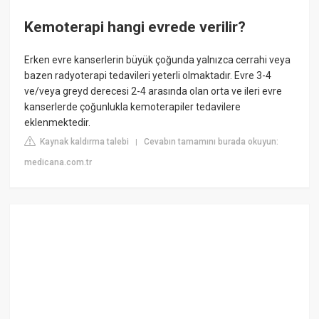
Kemoterapi hangi evrede verilir?
Erken evre kanserlerin büyük çoğunda yalnızca cerrahi veya
bazen radyoterapi tedavileri yeterli olmaktadır. Evre 3-4
ve/veya greyd derecesi 2-4 arasında olan orta ve ileri evre
kanserlerde çoğunlukla kemoterapiler tedavilere
eklenmektedir.
Kaynak kaldırma talebi
Cevabın tamamını burada okuyun:
|
medicana.com.tr