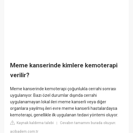
Meme kanserinde kimlere kemoterapi
verilir?
Meme kanserinde kemoterapi çoğunlukla cerrahi sonrası
uygulanıyor. Bazı özel durumlar dışında cerrahi
uygulanamayan lokal ileri meme kanserli veya diğer
organlara yayılmış ileri evre meme kanserli hastalardaysa
kemoterapi, genellikle ilk uygulanan tedavi yöntemi oluyor.
Kaynak kaldırma talebi
Cevabın tamamını burada okuyun:
|
acibadem.com.tr