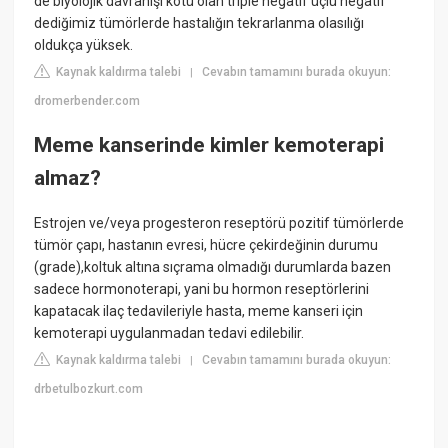
de biyolojik davranışı kötü olan triple negatif üçlü negatif
dediğimiz tümörlerde hastalığın tekrarlanma olasılığı
oldukça yüksek.
Kaynak kaldırma talebi
Cevabın tamamını burada okuyun:
|
dromerbender.com
Meme kanserinde kimler kemoterapi
almaz?
Estrojen ve/veya progesteron reseptörü pozitif tümörlerde
tümör çapı, hastanın evresi, hücre çekirdeğinin durumu
(grade),koltuk altına sıçrama olmadığı durumlarda bazen
sadece hormonoterapi, yani bu hormon reseptörlerini
kapatacak ilaç tedavileriyle hasta, meme kanseri için
kemoterapi uygulanmadan tedavi edilebilir.
Kaynak kaldırma talebi
Cevabın tamamını burada okuyun:
|
drbetulbozkurt.com