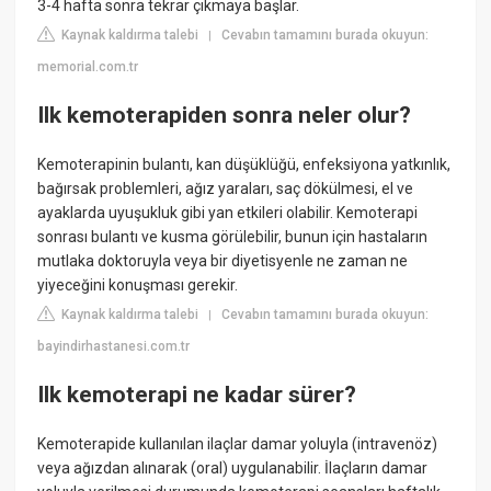
3-4 hafta sonra tekrar çıkmaya başlar.
Kaynak kaldırma talebi
Cevabın tamamını burada okuyun:
|
memorial.com.tr
Ilk kemoterapiden sonra neler olur?
Kemoterapinin bulantı, kan düşüklüğü, enfeksiyona yatkınlık,
bağırsak problemleri, ağız yaraları, saç dökülmesi, el ve
ayaklarda uyuşukluk gibi yan etkileri olabilir. Kemoterapi
sonrası bulantı ve kusma görülebilir, bunun için hastaların
mutlaka doktoruyla veya bir diyetisyenle ne zaman ne
yiyeceğini konuşması gerekir.
Kaynak kaldırma talebi
Cevabın tamamını burada okuyun:
|
bayindirhastanesi.com.tr
Ilk kemoterapi ne kadar sürer?
Kemoterapide kullanılan ilaçlar damar yoluyla (intravenöz)
veya ağızdan alınarak (oral) uygulanabilir. İlaçların damar