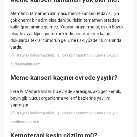
Memenin tamamen alınması, meme kanseri tedavisi için
çok önemli bir adım olsa dahi bu riskin tamamen ortadan
kalktığı anlamına gelmez. Yapılan araştırmalar, riskin büyük
ölçüde azaldığını göstermektedir ancak deride kalan
dokularda tekrar tümörün gelişme riski yüzde 10 oranında
vardır.
Kaynak kaldırma talebi
Cevabın tamamını burada okuyun:
|
gurkanyetkin.com
Meme kanseri kaçıncı evrede yayılır?
Evre IV. Meme kanseri bu evrede karaciğer, akciğer, kemik,
beyin gibi vücut organlarına ve lenf bezlerine yayılım
yapmıştır.
Kaynak kaldırma talebi
Cevabın tamamını burada okuyun:
|
medicana.com.tr
Kemoterapi kesin çözüm mü?