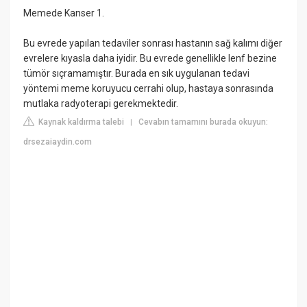
Memede Kanser 1.
Bu evrede yapılan tedaviler sonrası hastanın sağ kalımı diğer
evrelere kıyasla daha iyidir. Bu evrede genellikle lenf bezine
tümör sıçramamıştır. Burada en sık uygulanan tedavi
yöntemi meme koruyucu cerrahi olup, hastaya sonrasında
mutlaka radyoterapi gerekmektedir.
Kaynak kaldırma talebi
Cevabın tamamını burada okuyun:
|
drsezaiaydin.com