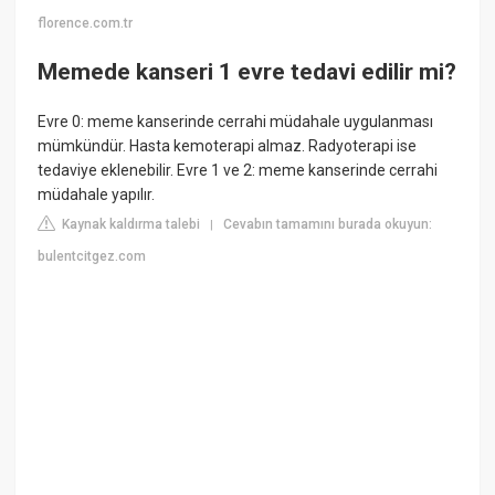
florence.com.tr
Memede kanseri 1 evre tedavi edilir mi?
Evre 0: meme kanserinde cerrahi müdahale uygulanması
mümkündür. Hasta kemoterapi almaz. Radyoterapi ise
tedaviye eklenebilir. Evre 1 ve 2: meme kanserinde cerrahi
müdahale yapılır.
Kaynak kaldırma talebi
Cevabın tamamını burada okuyun:
|
bulentcitgez.com