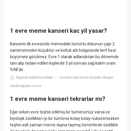
1 evre meme kanseri kac yil yasar?
Kanserin ilk evresinde memedeki tümörlü dokunun çapı 2
santimetreden küçüktür ve koltuk altı bölgesinde lenf bezi
büyümesi görülmez. Evre 1 olarak adlandırılan bu dönemde
tanı alıp tedavi edilen kişilerde 5 yıl sonrası sağ kalım oranı
%98'dir.
Kaynak kaldırma talebi
Cevabın tamamını burada okuyun:
|
medicalpark.com.tr
1 evre meme kanseri tekrarlar mı?
Eğer erken evre teşhis edilmiş bir tümörümüz varsa ve
biyolojik özellikleri iyi bir tümörse kolay kolay nüksetmezken
teşhis edil zaman meme dışına taşmış tümörlerde özellikle