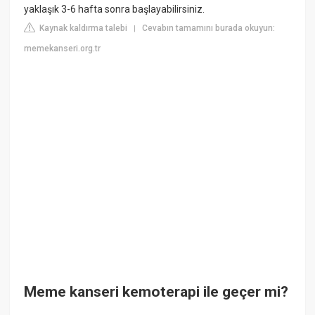
yaklaşık 3-6 hafta sonra başlayabilirsiniz.
Kaynak kaldırma talebi
Cevabın tamamını burada okuyun:
|
memekanseri.org.tr
Meme kanseri kemoterapi ile geçer mi?