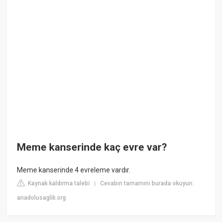
Meme kanserinde kaç evre var?
Meme kanserinde 4 evreleme vardır.
Kaynak kaldırma talebi
Cevabın tamamını burada okuyun:
|
anadolusaglik.org