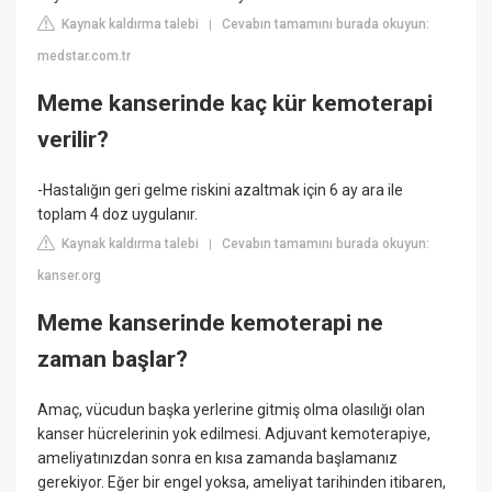
Kaynak kaldırma talebi
Cevabın tamamını burada okuyun:
|
medstar.com.tr
Meme kanserinde kaç kür kemoterapi
verilir?
-Hastalığın geri gelme riskini azaltmak için 6 ay ara ile
toplam 4 doz uygulanır.
Kaynak kaldırma talebi
Cevabın tamamını burada okuyun:
|
kanser.org
Meme kanserinde kemoterapi ne
zaman başlar?
Amaç, vücudun başka yerlerine gitmiş olma olasılığı olan
kanser hücrelerinin yok edilmesi. Adjuvant kemoterapiye,
ameliyatınızdan sonra en kısa zamanda başlamanız
gerekiyor. Eğer bir engel yoksa, ameliyat tarihinden itibaren,