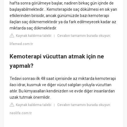
hafta sonra görülmeye başlar, nadiren birkaç gün içinde de
başlayabilmektedir... Kemoterapide saç dökülmesi en sık yan
etkilerinden birisidir, ancak günümüzde bazı kemoterapi
ilaçları saç dökmemektedir ya da fark edilmeyecek kadar az
miktarda saç dökmektedir.
Kaynak kaldırma talebi
Cevabın tamamını burada okuyun:
|
lifemed.com.tr
Kemoterapi vücuttan atmak için ne
yapmalı?
Tedavi sonrası ilk 48 saat içerisinde az miktarda kemoterapi
ilacı idrar, kusmuk ve diğer vücut salgıları yoluyla vücuttan
atılır. Bu kimyasalları kendinizden ve evde diğer insanlardan
uzak tutmak önemlidir.
Kaynak kaldırma talebi
Cevabın tamamını burada okuyun:
|
neolife.com.tr