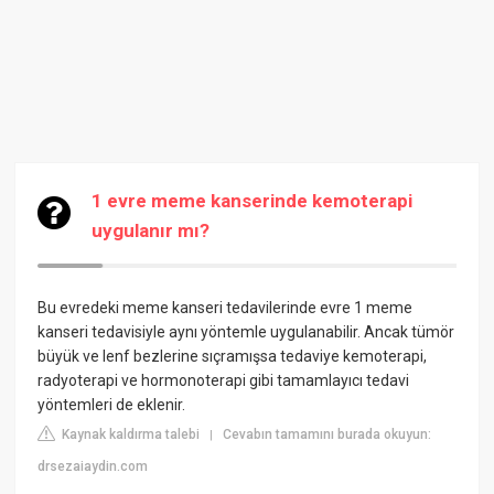
1 evre meme kanserinde kemoterapi
uygulanır mı?
Bu evredeki meme kanseri tedavilerinde evre 1 meme
kanseri tedavisiyle aynı yöntemle uygulanabilir. Ancak tümör
büyük ve lenf bezlerine sıçramışsa tedaviye kemoterapi,
radyoterapi ve hormonoterapi gibi tamamlayıcı tedavi
yöntemleri de eklenir.
Kaynak kaldırma talebi
Cevabın tamamını burada okuyun:
|
drsezaiaydin.com