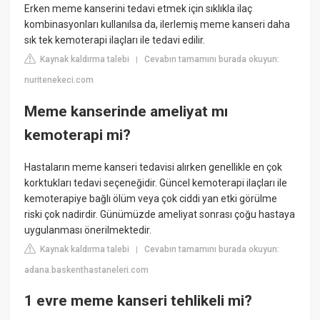
Erken meme kanserini tedavi etmek için sıklıkla ilaç
kombinasyonları kullanılsa da, ilerlemiş meme kanseri daha
sık tek kemoterapi ilaçları ile tedavi edilir.
Kaynak kaldırma talebi
Cevabın tamamını burada okuyun:
|
nuritenekeci.com
Meme kanserinde ameliyat mı
kemoterapi mi?
Hastaların meme kanseri tedavisi alırken genellikle en çok
korktukları tedavi seçeneğidir. Güncel kemoterapi ilaçları ile
kemoterapiye bağlı ölüm veya çok ciddi yan etki görülme
riski çok nadirdir. Günümüzde ameliyat sonrası çoğu hastaya
uygulanması önerilmektedir.
Kaynak kaldırma talebi
Cevabın tamamını burada okuyun:
|
adana.baskenthastaneleri.com
1 evre meme kanseri tehlikeli mi?