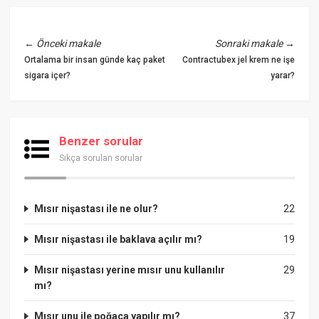
←
Önceki makale
Sonraki makale
→
Ortalama bir insan günde kaç paket
Contractubex jel krem ne işe
sigara içer?
yarar?
Benzer sorular
Sıkça sorulan sorular
Mısır nişastası ile ne olur?
22
Mısır nişastası ile baklava açılır mı?
19
Mısır nişastası yerine mısır unu kullanılır
29
mı?
Mısır unu ile poğaça yapılır mı?
37