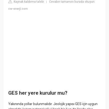
Kaynak kaldırma talebi
Cevabın tamamını burada okuyun:
|
cw-enerji.com
GES her yere kurulur mu?
Yakınında yollar bulunmalıdır. Jeolojik yapısı GES için uygun