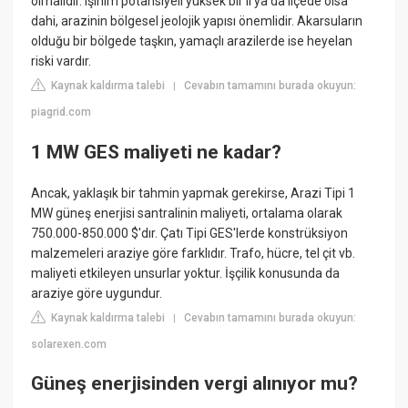
olmalıdır. Işınım potansiyeli yüksek bir il ya da ilçede olsa
dahi, arazinin bölgesel jeolojik yapısı önemlidir. Akarsuların
olduğu bir bölgede taşkın, yamaçlı arazilerde ise heyelan
riski vardır.
Kaynak kaldırma talebi
Cevabın tamamını burada okuyun:
|
piagrid.com
1 MW GES maliyeti ne kadar?
Ancak, yaklaşık bir tahmin yapmak gerekirse, Arazi Tipi 1
MW güneş enerjisi santralinin maliyeti, ortalama olarak
750.000-850.000 $'dır. Çatı Tipi GES'lerde konstrüksiyon
malzemeleri araziye göre farklıdır. Trafo, hücre, tel çit vb.
maliyeti etkileyen unsurlar yoktur. İşçilik konusunda da
araziye göre uygundur.
Kaynak kaldırma talebi
Cevabın tamamını burada okuyun:
|
solarexen.com
Güneş enerjisinden vergi alınıyor mu?