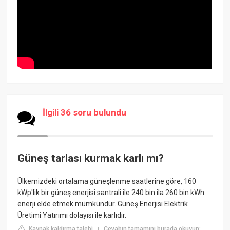
İlgili 36 soru bulundu
Güneş tarlası kurmak karlı mı?
Ülkemizdeki ortalama güneşlenme saatlerine göre, 160
kWp'lik bir güneş enerjisi santrali ile 240 bin ila 260 bin kWh
enerji elde etmek mümkündür. Güneş Enerjisi Elektrik
Üretimi Yatırımı dolayısı ile karlıdır.
Kaynak kaldırma talebi
Cevabın tamamını burada okuyun:
|