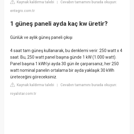
Kaynak kaldırma talebi
Cevabın tamamını burada okuyun:
|
entegro.com.tr
1 güneş paneli ayda kaç kw üretir?
Günlük ve aylık güneş paneli çıkışı
4 saat tam güneş kullanarak, bu denklemi verir: 250 watt x 4
saat. Bu, 250 watt panel başına günde 1 kW (1.000 watt).
Panel başına 1 kWh'yi ayda 30 gün ile çarparsanız, her 250
watt nominal panelin ortalama bir ayda yaklaşık 30 kWh
üreteceğini göreceksiniz.
Kaynak kaldırma talebi
Cevabın tamamını burada okuyun:
|
royalstar.com.tr