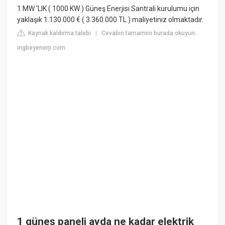
1 MW 'LIK ( 1000 KW ) Güneş Enerjisi Santrali kurulumu için
yaklaşık 1.130.000 € ( 3.360.000 TL ) maliyetiniz olmaktadır.
Kaynak kaldırma talebi
Cevabın tamamını burada okuyun:
|
ingbeyenerji.com
1 güneş paneli ayda ne kadar elektrik