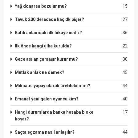
Yağ donarsa bozulur mu?
15
Tavuk 200 derecede kaç dk pişer?
27
Batılı anlamdaki ilk hikaye nedir?
36
Ilk önce hangi ülke kuruldu?
22
Gece asılan çamaşır kurur mu?
30
Mutlak ahlak ne demek?
45
Mıknatıs yapay olarak üretilebilir mi?
44
Emanet yeni gelen oyuncu kim?
40
Hangi durumlarda banka hesaba bloke
17
koyar?
Saçta egzama nasıl anlaşılır?
44