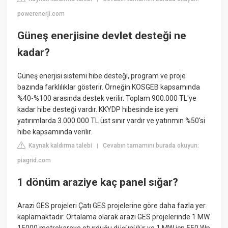
powerenerji.com
Güneş enerjisine devlet desteği ne
kadar?
Güneş enerjisi sistemi hibe desteği, program ve proje
bazında farklılıklar gösterir. Örneğin KOSGEB kapsamında
%40-%100 arasında destek verilir. Toplam 900.000 TL'ye
kadar hibe desteği vardır. KKYDP hibesinde ise yeni
yatırımlarda 3.000.000 TL üst sınır vardır ve yatırımın %50'si
hibe kapsamında verilir.
Kaynak kaldırma talebi
Cevabın tamamını burada okuyun:
|
piagrid.com
1 dönüm araziye kaç panel sığar?
Arazi GES projeleri Çatı GES projelerine göre daha fazla yer
kaplamaktadır. Ortalama olarak arazi GES projelerinde 1 MW
15000 metrekareye oturduğu düşünülür ve 1 MW içn 550 Wp