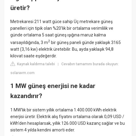
üretir?
Metrekaresi 211 watt güce sahip Üç metrekare güneş
panelleri için tipik olan %20'lik bir ortalama verimlilik ve
günde ortalama 5 saat güneş ışığına maruz kalma
2
varsayıldığında, 3 m
bir güneş paneli günde yaklaşık 3165
watt (3,16 kw) elektrik üretebilir. Bu, ayda yaklaşık 94,8
kilovat saate eşdeğerdir.
Kaynak kaldırma talebi
Cevabın tamamını burada okuyun:
|
solaravm.com
1 MW güneş enerjisi ne kadar
kazandırır?
1 MW'lık bir sistem yıllık ortalama 1.400.000 kWh elektrik
enerjisi üretir. Elektrik alış fiyatını ortalama olarak 0,09 USD /
kWh'den hesaplarsak, yıllık 126.000 USD kazanç sağlar ve bu
sistem 4 yılda kendini amorti eder.