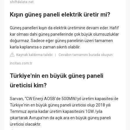
shiftdelete.net
Kışın güneş paneli elektrik üretir mi?
Güneş panelleri kışın da elektrik üretimine devam eder. Hafif
kar olması dahi güneş panellerinde çok büyük olumsuzluklar
doğurmaz. Sadece eğer güneş panelinin üzeri tamamen
karla kaplanırsa o zaman sıkıntı olabilir.
Kaynak kaldırma talebi
Cevabın tamamını burada okuyun:
|
incitas.com.tr
Türkiye'nin en büyük güneş paneli
üreticisi kim?
Sarvan, “CW Enerji AOSB'de 500MW/yıl üretim kapasitesi ile
Türkiye'nin en büyük güneş paneli üreticisi olup 2018 yılı
Temmuz ayına kadar üretim kapasitesini 1GW /yıla
çıkartarak Avrupa'nın da açık ara en büyük güneş paneli
üreticisi olacaktır.