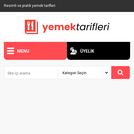
Resimli ve pratik yemek tarifleri
MENU
ÜYELİK