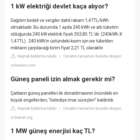
1 kW elektriği devlet kaça alıyor?
Dağıtım bedeli ve vergiler dahil rakam 1,47TL/kWh
olmaktadır. Bu durumda 1 ayda 240 kWh ve altı tüketim
olduğunda 240 kW elektrik fiyatı 353,85 TL'dir. (240kWh X
1,47TL) . 240 kWh'in üstündeki kısım için ise tüketilen
miktarın çarpılacağı birim fiyat 2,21 TL olacaktır.
Kaynak kaldırma talebi
Cevabın tamamını burada okuyun:
|
solaravm.com
Güneş paneli izin almak gerekir mi?
Çatıların güneş panelleri ile donatılmasının önündeki en
büyük engellerden, “belediye imar süreçleri” kaldırıldı.
Kaynak kaldırma talebi
Cevabın tamamını burada okuyun:
|
m.bianet.org
1 MW güneş enerjisi kaç TL?