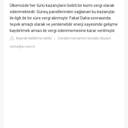
Ülkemizde her türlü kazançların belirli bir kısmı vergi olarak
ödenmektedir. Güneş panellerinden sağlanan bu kazançlar
ile ilgili de bir süre vergi alınmıştır. Fakat Daha sonrasında
teşvik amaçlı olarak ve yenilenebilir enerji sayesinde gelişme
kaydetmek amacı ile vergi ödenmemesine karar verilmiştir.
Kaynak kaldırma talebi
Cevabın tamamını burada okuyun:
|
somelpa.com.tr