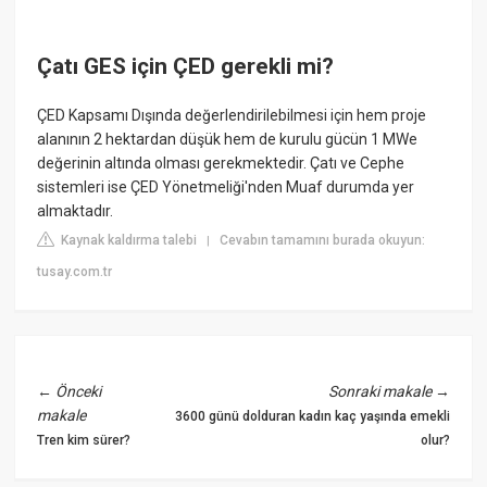
Çatı GES için ÇED gerekli mi?
ÇED Kapsamı Dışında değerlendirilebilmesi için hem proje
alanının 2 hektardan düşük hem de kurulu gücün 1 MWe
değerinin altında olması gerekmektedir. Çatı ve Cephe
sistemleri ise ÇED Yönetmeliği'nden Muaf durumda yer
almaktadır.
Kaynak kaldırma talebi
Cevabın tamamını burada okuyun:
|
tusay.com.tr
←
Önceki
Sonraki makale
→
makale
3600 günü dolduran kadın kaç yaşında emekli
Tren kim sürer?
olur?