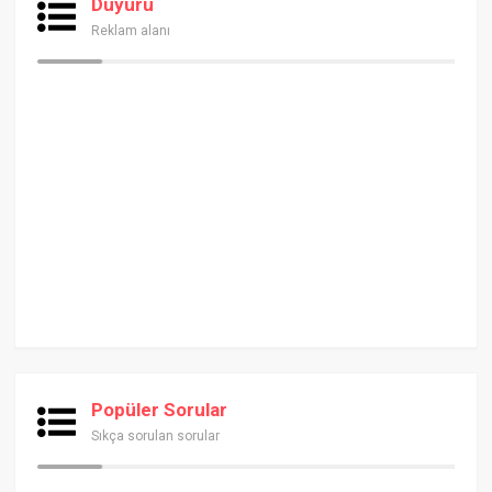
Duyuru
Reklam alanı
Popüler Sorular
Sıkça sorulan sorular