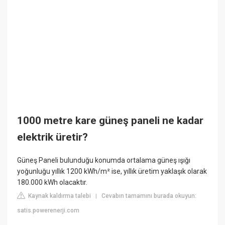
1000 metre kare güneş paneli ne kadar
elektrik üretir?
Güneş Paneli bulunduğu konumda ortalama güneş ışığı
yoğunluğu yıllık 1200 kWh/m² ise, yıllık üretim yaklaşık olarak
180.000 kWh olacaktır.
Kaynak kaldırma talebi
Cevabın tamamını burada okuyun:
|
satis.powerenerji.com