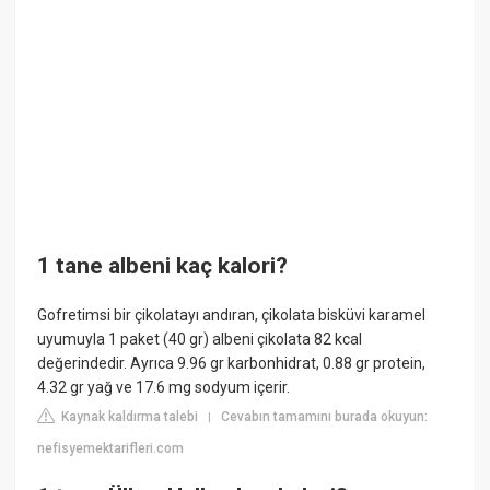
1 tane albeni kaç kalori?
Gofretimsi bir çikolatayı andıran, çikolata bisküvi karamel
uyumuyla 1 paket (40 gr) albeni çikolata 82 kcal
değerindedir. Ayrıca 9.96 gr karbonhidrat, 0.88 gr protein,
4.32 gr yağ ve 17.6 mg sodyum içerir.
Kaynak kaldırma talebi
Cevabın tamamını burada okuyun:
|
nefisyemektarifleri.com