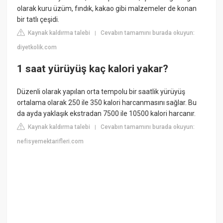
olarak kuru üzüm, fındık, kakao gibi malzemeler de konan
bir tatlı çeşidi.
Kaynak kaldırma talebi
Cevabın tamamını burada okuyun:
|
diyetkolik.com
1 saat yürüyüş kaç kalori yakar?
Düzenli olarak yapılan orta tempolu bir saatlik yürüyüş
ortalama olarak 250 ile 350 kalori harcanmasını sağlar. Bu
da ayda yaklaşık ekstradan 7500 ile 10500 kalori harcanır.
Kaynak kaldırma talebi
Cevabın tamamını burada okuyun:
|
nefisyemektarifleri.com