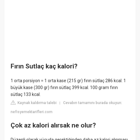
Fırın Sutlaç kaç kalori?
1 orta porsiyon = 1 orta kase (215 gr) fırın sütlaç 286 kcal. 1
büyük kase (300 gr) fırın sütlaç 399 kcal. 100 gram fırın
sütlaç 133 kcal.
Kaynak kaldırma talebi
Cevabın tamamını burada okuyun:
|
nefisyemektarifleri.com
Çok az kalori alırsak ne olur?
Düzenli olarak vücuda gerektiğinden daha az kalori alınması