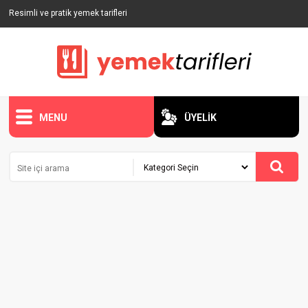
Resimli ve pratik yemek tarifleri
MENU
ÜYELİK