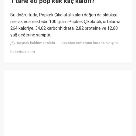
1 tane eti pop kek kaç kalori?
Bu doğrultuda, Popkek Çikolatalı kalori değeri de oldukça
merak edilmektedir. 100 gram Popkek Çikolatalı, ortalama
264 kaloriye, 34,62 karbonhidrata, 2,82 proteine ve 12,60
yağ değerine sahiptir.
Kaynak kaldırma talebi
Cevabın tamamını burada okuyun:
|
haberturk.com