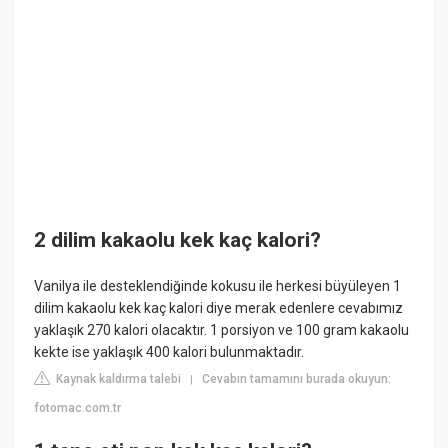
2 dilim kakaolu kek kaç kalori?
Vanilya ile desteklendiğinde kokusu ile herkesi büyüleyen 1
dilim kakaolu kek kaç kalori diye merak edenlere cevabımız
yaklaşık 270 kalori olacaktır. 1 porsiyon ve 100 gram kakaolu
kekte ise yaklaşık 400 kalori bulunmaktadır.
Kaynak kaldırma talebi
Cevabın tamamını burada okuyun:
|
fotomac.com.tr