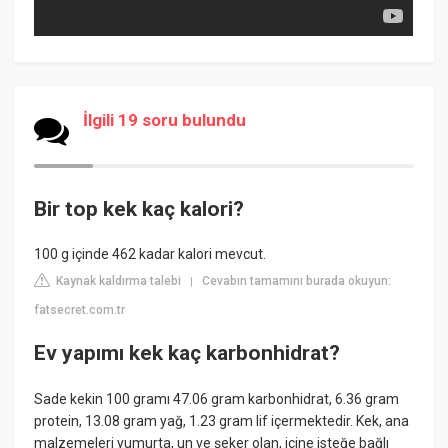
İlgili 19 soru bulundu
Bir top kek kaç kalori?
100 g içinde 462 kadar kalori mevcut.
Kaynak kaldırma talebi
Cevabın tamamını burada okuyun:
|
fatsecret.com.tr
Ev yapımı kek kaç karbonhidrat?
Sade kekin 100 gramı 47.06 gram karbonhidrat, 6.36 gram
protein, 13.08 gram yağ, 1.23 gram lif içermektedir. Kek, ana
malzemeleri yumurta, un ve şeker olan, içine isteğe bağlı