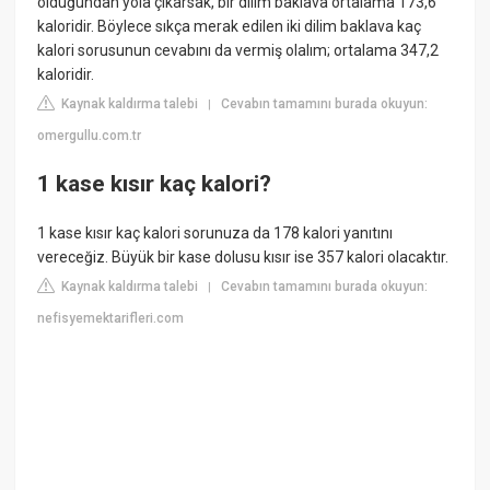
olduğundan yola çıkarsak, bir dilim baklava ortalama 173,6
kaloridir. Böylece sıkça merak edilen iki dilim baklava kaç
kalori sorusunun cevabını da vermiş olalım; ortalama 347,2
kaloridir.
Kaynak kaldırma talebi
Cevabın tamamını burada okuyun:
|
omergullu.com.tr
1 kase kısır kaç kalori?
1 kase kısır kaç kalori sorunuza da 178 kalori yanıtını
vereceğiz. Büyük bir kase dolusu kısır ise 357 kalori olacaktır.
Kaynak kaldırma talebi
Cevabın tamamını burada okuyun:
|
nefisyemektarifleri.com