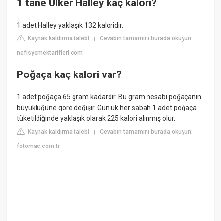
1 tane Ülker Halley kaç kalori?
1 adet Halley yaklaşık 132 kaloridir.
Kaynak kaldırma talebi
Cevabın tamamını burada okuyun:
|
nefisyemektarifleri.com
Poğaça kaç kalori var?
1 adet poğaça 65 gram kadardır. Bu gram hesabı poğaçanın
büyüklüğüne göre değişir. Günlük her sabah 1 adet poğaça
tüketildiğinde yaklaşık olarak 225 kalori alınmış olur.
Kaynak kaldırma talebi
Cevabın tamamını burada okuyun:
|
fotomac.com.tr