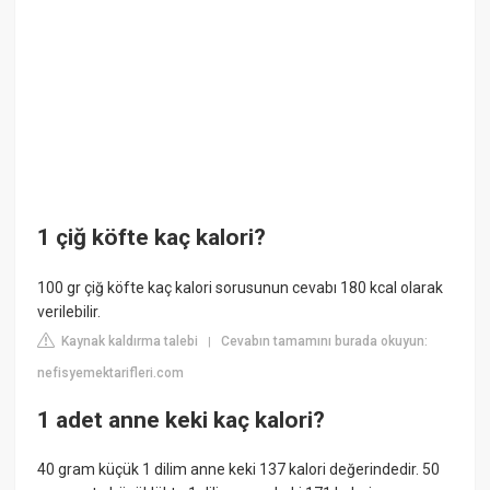
1 çiğ köfte kaç kalori?
100 gr çiğ köfte kaç kalori sorusunun cevabı 180 kcal olarak
verilebilir.
Kaynak kaldırma talebi
Cevabın tamamını burada okuyun:
|
nefisyemektarifleri.com
1 adet anne keki kaç kalori?
40 gram küçük 1 dilim anne keki 137 kalori değerindedir. 50