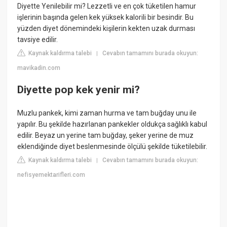
Diyette Yenilebilir mi? Lezzetli ve en çok tüketilen hamur
işlerinin başında gelen kek yüksek kalorili bir besindir. Bu
yüzden diyet dönemindeki kişilerin kekten uzak durması
tavsiye edilir.
Kaynak kaldırma talebi
Cevabın tamamını burada okuyun:
|
mavikadin.com
Diyette pop kek yenir mi?
Muzlu pankek, kimi zaman hurma ve tam buğday unu ile
yapılır. Bu şekilde hazırlanan pankekler oldukça sağlıklı kabul
edilir. Beyaz un yerine tam buğday, şeker yerine de muz
eklendiğinde diyet beslenmesinde ölçülü şekilde tüketilebilir.
Kaynak kaldırma talebi
Cevabın tamamını burada okuyun:
|
nefisyemektarifleri.com