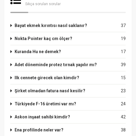
Sıkça sorulan sorular
Bayat ekmek kırıntısı nasıl saklanır?
37
Nokta Pointer kaç cm ölçer?
19
Kuranda Hu ne demek?
17
Adet döneminde protez tırnak yapılır mı?
39
Ilk cennete girecek olan kimdir?
15
Şirket olmadan fatura nasıl kesilir?
23
Türkiyede F-16 üretimi var mı?
24
Askon inşaat sahibi kimdir?
42
Ena profilinde neler var?
38