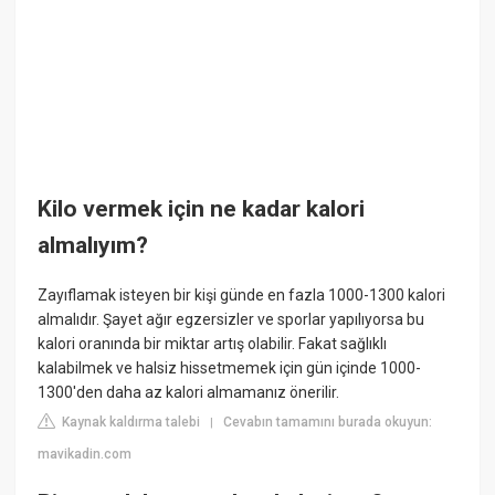
Kilo vermek için ne kadar kalori
almalıyım?
Zayıflamak isteyen bir kişi günde en fazla 1000-1300 kalori
almalıdır. Şayet ağır egzersizler ve sporlar yapılıyorsa bu
kalori oranında bir miktar artış olabilir. Fakat sağlıklı
kalabilmek ve halsiz hissetmemek için gün içinde 1000-
1300'den daha az kalori almamanız önerilir.
Kaynak kaldırma talebi
Cevabın tamamını burada okuyun:
|
mavikadin.com