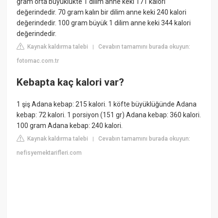
gram orta büyüklükte 1 dilim anne keki 171 kalori
değerindedir. 70 gram kalın bir dilim anne keki 240 kalori
değerindedir. 100 gram büyük 1 dilim anne keki 344 kalori
değerindedir.
Kaynak kaldırma talebi
Cevabın tamamını burada okuyun:
|
fotomac.com.tr
Kebapta kaç kalori var?
1 şiş Adana kebap: 215 kalori. 1 köfte büyüklüğünde Adana
kebap: 72 kalori. 1 porsiyon (151 gr) Adana kebap: 360 kalori.
100 gram Adana kebap: 240 kalori.
Kaynak kaldırma talebi
Cevabın tamamını burada okuyun:
|
nefisyemektarifleri.com