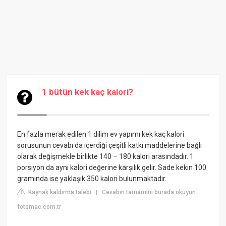
1 bütün kek kaç kalori?
En fazla merak edilen 1 dilim ev yapımı kek kaç kalori
sorusunun cevabı da içerdiği çeşitli katkı maddelerine bağlı
olarak değişmekle birlikte 140 – 180 kalori arasındadır. 1
porsiyon da aynı kalori değerine karşılık gelir. Sade kekin 100
gramında ise yaklaşık 350 kalori bulunmaktadır.
Kaynak kaldırma talebi
Cevabın tamamını burada okuyun:
|
fotomac.com.tr