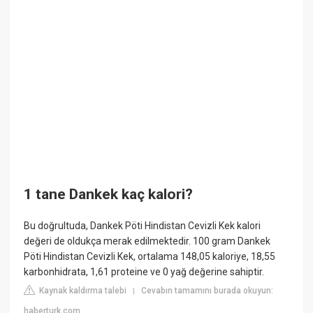
1 tane Dankek kaç kalori?
Bu doğrultuda, Dankek Pöti Hindistan Cevizli Kek kalori
değeri de oldukça merak edilmektedir. 100 gram Dankek
Pöti Hindistan Cevizli Kek, ortalama 148,05 kaloriye, 18,55
karbonhidrata, 1,61 proteine ve 0 yağ değerine sahiptir.
Kaynak kaldırma talebi
Cevabın tamamını burada okuyun:
|
haberturk.com