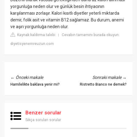
yorgunluğa neden olur ve günlük besin ihtiyacının
karşılanması zorlaşır. Kalori kısıtlı diyetler yeterli miktarda
demir, folik asit ve vitamin B12 sağlamaz. Bu durum, anemi
ve aşırı yorgunluğa neden olur.
Kaynak kaldırma talebi
Cevabın tamamını burada okuyun:
|
diyetisyenemreuzun.com
←
Önceki makale
Sonraki makale
→
Hamilelikte baklava yenir mi?
Ristretto Bianco ne demek?
Benzer sorular
Sıkça sorulan sorular