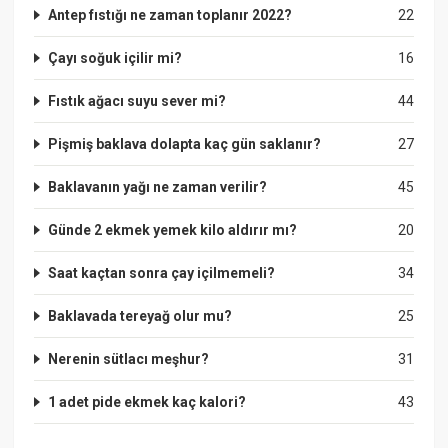
Antep fıstığı ne zaman toplanır 2022?
22
Çayı soğuk içilir mi?
16
Fıstık ağacı suyu sever mi?
44
Pişmiş baklava dolapta kaç gün saklanır?
27
Baklavanın yağı ne zaman verilir?
45
Günde 2 ekmek yemek kilo aldırır mı?
20
Saat kaçtan sonra çay içilmemeli?
34
Baklavada tereyağ olur mu?
25
Nerenin sütlacı meşhur?
31
1 adet pide ekmek kaç kalori?
43