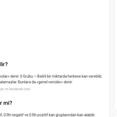
lir?
ılar» denir. 0 Grubu — Belirli bir miktarda herkese kan verebilir,
lamazlar. Bunlara da «genel vericiler» denir.
yun: m.facebook.com
ir mi?
f, 0 Rh negatif ve 0 Rh pozitif kan gruplarından kan alabilir.