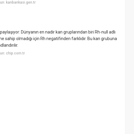
un: kanbankasi.gen.tr
i paylaşıyor: Dünyanın en nadir kan gruplarından biri Rh-null adlı
ine sahip olmadığı için Rh negatifinden farklıdır. Bu kan grubuna
landırılır.
n: chip.com.tr