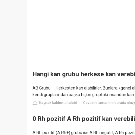
Hangi kan grubu herkese kan verebi
AB Grubu — Herkesten kan alabilirler. Bunlara «genel alıc
kendi gruplarından başka hiçbir gruptaki insandan kan a
Kaynak kaldırma talebi
Cevabın tamamını burada oku
|
0 Rh pozitif A Rh pozitif kan verebil
A Rh pozitif (A Rh+) grubu ise A Rh negatif, A Rh poziti