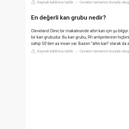
Kaynak kaldırma talebi
Cevabın tamamını burada okuy
|
En değerli kan grubu nedir?
Cleveland Clinic bir makalesinde altın kan için şu bilgiy
bir kan grubudur. Bu kan grubu, Rh antijenlerinin hiçbir
sahip 50'den az insan var. Bazen “altın kan” olarak da ad
Kaynak kaldırma talebi
Cevabın tamamını burada okuyu
|