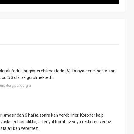
larak farlılıklar gösterebilmektedir (5). Dünya genelinde A kan
ubu %3 olarak görülmektedir.
n: dergipark.org.tr
l)masından 6 hafta sonra kan verebilirler. Koroner kalp
brovasküler hastalıklar, arteriyal tromboz veya rekküren venöz
hastaları kan veremez.