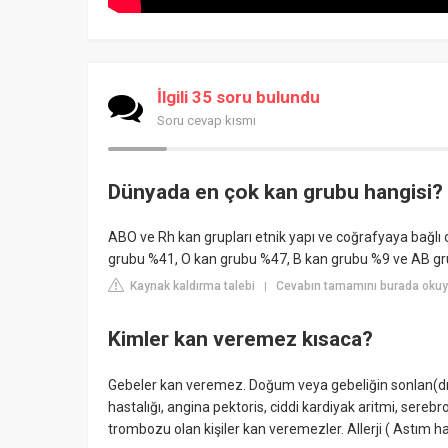
İlgili 35 soru bulundu
Soru cevap kısmı
Dünyada en çok kan grubu hangisi?
ABO ve Rh kan grupları etnik yapı ve coğrafyaya bağlı o
grubu %41, O kan grubu %47, B kan grubu %9 ve AB gr
Kaynak kaldırma talebi
Cevabın tamamını burada okuyu
|
Kimler kan veremez kısaca?
Gebeler kan veremez. Doğum veya gebeliğin sonlan(dırı
hastalığı, angina pektoris, ciddi kardiyak aritmi, sere
trombozu olan kişiler kan veremezler. Allerji ( Astım 