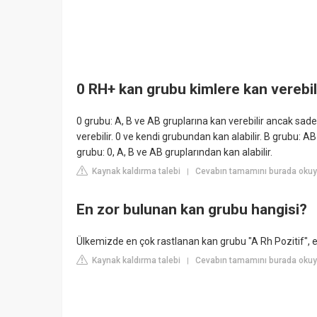
0 RH+ kan grubu kimlere kan verebil
0 grubu: A, B ve AB gruplarına kan verebilir ancak sad
verebilir. 0 ve kendi grubundan kan alabilir. B grubu: A
grubu: 0, A, B ve AB gruplarından kan alabilir.
Kaynak kaldırma talebi
Cevabın tamamını burada okuyu
|
En zor bulunan kan grubu hangisi?
Ülkemizde en çok rastlanan kan grubu "A Rh Pozitif", 
Kaynak kaldırma talebi
Cevabın tamamını burada okuyu
|