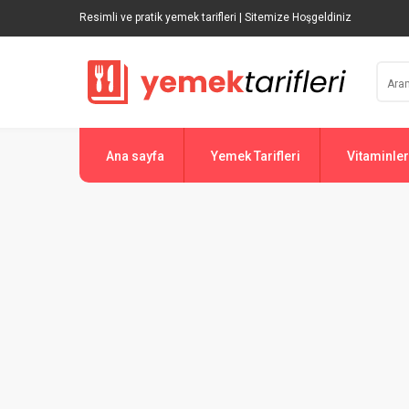
Resimli ve pratik yemek tarifleri | Sitemize Hoşgeldiniz
Ana sayfa
Yemek Tarifleri
Vitaminler