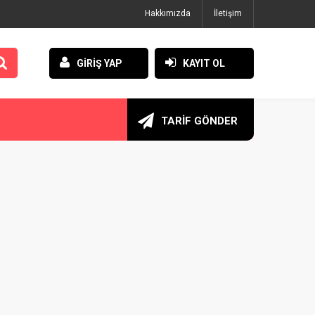
Hakkımızda
İletişim
GİRİŞ YAP
KAYIT OL
TARİF GÖNDER