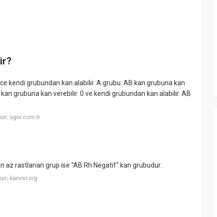
ir?
ece kendi grubundan kan alabilir. A grubu: AB kan grubuna kan
B kan grubuna kan verebilir. 0 ve kendi grubundan kan alabilir. AB
n: ugur.com.tr
en az rastlanan grup ise "AB Rh Negatif" kan grubudur.
n: kanver.org