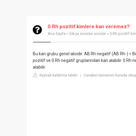
0 Rh pozitif kimlere kan veremez?
Ana Sayfa
»
Sıkça sorulan sorular
» 0 Rh pozitif k
Bu kan grubu genel alıcıdır. AB Rh negatif (AB Rh-) = Bü
pozitif ve 0 Rh negatif gruplarından kan alabilir. 0 Rh
alabilir.
Kaynak kaldırma talebi
Cevabın tamamını burada okuy
|