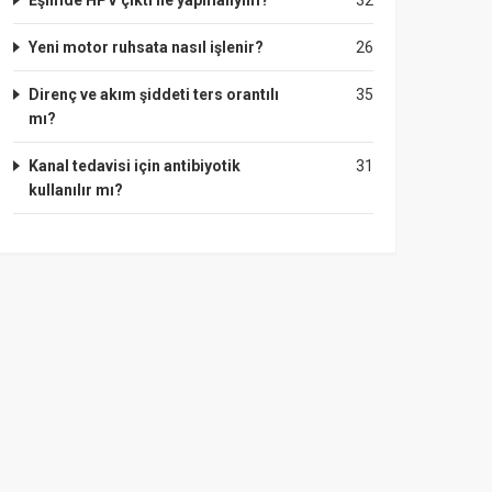
Eşimde HPV çıktı ne yapmalıyım?
32
Yeni motor ruhsata nasıl işlenir?
26
Direnç ve akım şiddeti ters orantılı
35
mı?
Kanal tedavisi için antibiyotik
31
kullanılır mı?