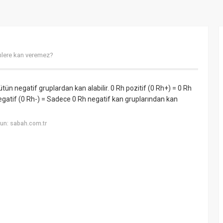
imlere kan veremez?
tün negatif gruplardan kan alabilir. 0 Rh pozitif (0 Rh+) = 0 Rh
 negatif (0 Rh-) = Sadece 0 Rh negatif kan gruplarından kan
un: sabah.com.tr